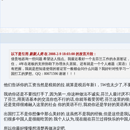
以下是引用
新新人类
在 2008-2-9 18:03:00 的发言片段：
借贵地咨询一些问题 希望达人指点。我最近看好一个去芬兰工作的永居签证，
住， 4年在老板的支持协助下办理永久居留。还有就是一个个人难题（英语）
有把握，我就是想知道使馆的签证官一般都会问什么问题？我好针对性学习一
国打工的梦想。QQ：80671596 谢谢！！！
他们告诉你的工资当然是税前的拉.就算是税后年新1，5W也太少了,不
我劝你还是不要找打手了,因为第一,你这种做法不诚实,芬兰人最讨厌不
了芬兰,用英语基本的交流你也不行的话,你就等着受苦吧.芬兰这里的很
还是觉得很难融入这里的社会.你的英语不行,我劝你还是学好的英语再来
出国打工不是你想像中那么美好的.这虽然不是我的经验,但是这些是我
们很多中国人是很能吃苦的.我个人认为,现在能在芬兰过得快乐的中国人
所以你最好慢慢想清楚再做决定吧.