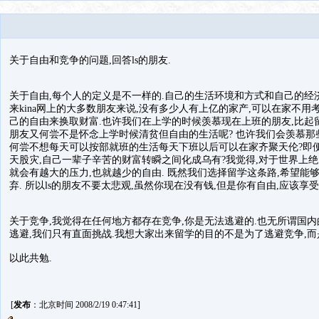
关于自由和竞争的问题,回答ls的朋友.
关于自由,每个人的定义是不一样的.自己的生活环境和方式和自己的经济
来kina网上的大多数朋友来说,没有多少人有上亿的家产,可以在家不用
己的自由来换取财富.也许我们在上学的时候羡慕现在上班的朋友,比起
朋友又何尝不是怀念上学时候清贫但自由的生活呢? 也许我们会羡慕那
何尝不想每天可以按部就班的生活每天下班以后可以在家齐聚天伦?即
天股灾,自己一辈子辛苦的财富转瞬之间化成乌有?我觉得,对于世界上绝
就会有越大的压力,也就越少的自由. 既然我们选择留学这条路,希望能
弃. 所以ls的朋友不要太悲观,虽然你现在没有钱,但是你有自由,应该
关于竞争,我觉得在任何地方都存在竞争,你是无法逃避的.也无所谓国内
逃避,我们只有直面挑战.我想大家出来留学的目的不是为了逃避竞争,而
以此共勉.
[
发布
：北京时间 2008/2/19 0:47:41]