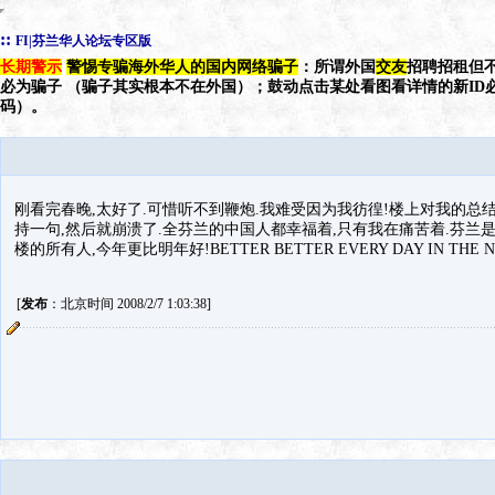
::
FI|芬兰华人论坛专区版
长期警示
警惕专骗海外华人的国内网络骗子
：所谓外国
交友
招聘招租但不
必为骗子 （骗子其实根本不在外国）；鼓动点击某处看图看详情的新ID
码）。
刚看完春晚,太好了.可惜听不到鞭炮.我难受因为我彷徨!楼上对我的总
持一句,然后就崩溃了.全芬兰的中国人都幸福着,只有我在痛苦着.芬兰是
楼的所有人,今年更比明年好!BETTER BETTER EVERY DAY IN THE N
[
发布
：北京时间 2008/2/7 1:03:38]