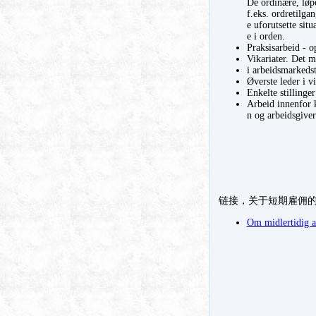
De ordinære, løpe
f.eks. ordretilga
e uforutsette sit
e i orden.
Praksisarbeid - o
Vikariater. Det m
i arbeidsmarkedst
Øverste leder i v
Enkelte stillinge
Arbeid innenfor k
n og arbeidsgiver
链接，关于短期雇佣
Om midlertidig a