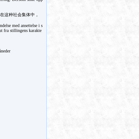
在这种社会集体中，
delse med ansettelse i s
ut fra stillingens karakte
åneder