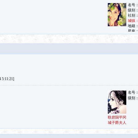
5:11:21]
名号
级别
联砦国平冈
城子爵夫人