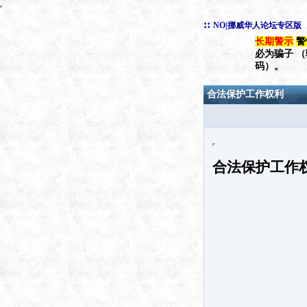
::
NO|挪威华人论坛专区版
长期警示
警
必为骗子 
码）。
合法保护工作权利
合法保护工作权利