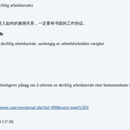
g arbeidsavtale)
进入如何的雇佣关系，一定要有书面的工作协议。
le
 skriftlig arbeidsavtale, uavhengig av arbeidsforholdets varighet.
rbeidsgiver pålegg om å utforme en skriftlig arbeidsavtale etter bestemmelsene i
.kineser.com/viewthread.php?tid=499&extra=page%3D1
3:57:58]