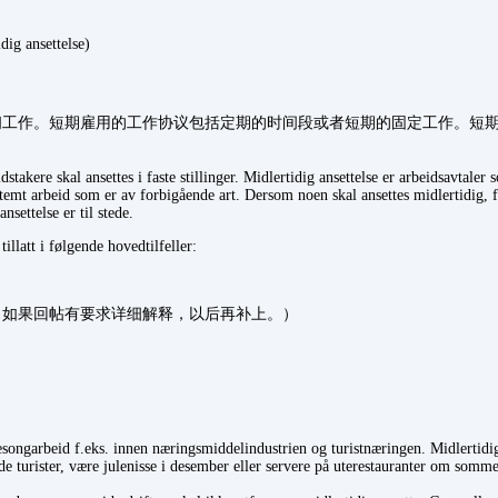
 ansettelse)
佣工作。短期雇用的工作协议包括定期的时间段或者短期的固定工作。短
：
stakere skal ansettes i faste stillinger. Midlertidig ansettelse er arbeidsavtaler
stemt arbeid som er av forbigående art. Dersom noen skal ansettes midlertidig, fo
nsettelse er til stede.
tillatt i følgende hovedtilfeller:
，如果回帖有要求详细解释，以后再补上。）
songarbeid f.eks. innen næringsmiddelindustrien og turistnæringen. Midlertidige
de turister, være julenisse i desember eller servere på uterestauranter om somm