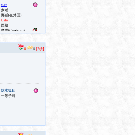
0
0
[2楼]
：
嬉水狐仙
：一等子爵