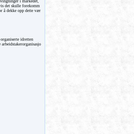
svingninger i markedet,
hvis det skulle forekomm
for å dekke opp dette vær
organiserte idretten
e arbeidstakerorganisasjo