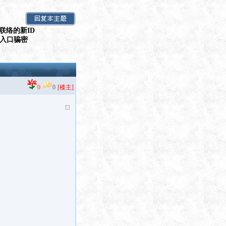
联络的新ID
假入口骗密
0
0
[楼主]