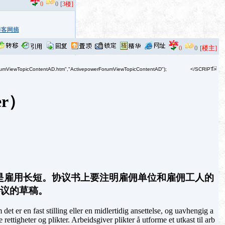
0
0
[3楼]
博客网摘
]
0
0
[楼主]
<SCRIPT language=JavaScript>		ActivepowerShowAD(ActivepowerForumViewTopicContentAD,"../../user_file/1/ad/ForumViewTopicContentAD.htm","ActivepowerForumViewTopicContentAD");		</SCRIPT>
er）
是雇用长短。协议书上要注明雇佣单位和雇佣工人的
协议的草稿。
det er en fast stilling eller en midlertidig ansettelse, og uavhengig a
rettigheter og plikter. Arbeidsgiver plikter å utforme et utkast til arb