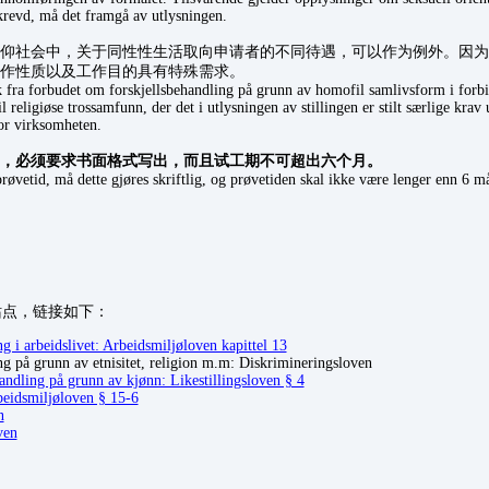
 krevd, må det framgå av utlysningen.
仰社会中，关于同性性生活取向申请者的不同待遇，可以作为例外。因为
作性质以及工作目的具有特殊需求。
k fra forbudet om forskjellsbehandling på grunn av homofil samlivsform i forbin
til religiøse trossamfunn, der det i utlysningen av stillingen er stilt særlige krav 
for virksomheten.
，必须要求书面格式写出，而且试工期不可超出六个月。
prøvetid, må dette gjøres skriftlig, og prøvetiden skal ikke være lenger enn 6 m
站点，链接如下：
 i arbeidslivet: Arbeidsmiljøloven kapittel 13
g på grunn av etnisitet, religion m.m: Diskrimineringsloven
andling på grunn av kjønn: Likestillingsloven § 4
eidsmiljøloven § 15-6
n
ven