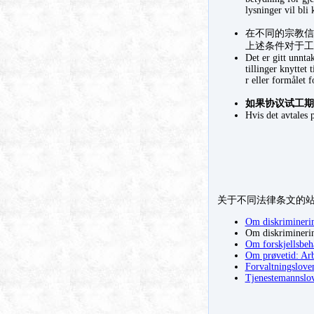
lysninger vil bli
在不同的宗教信
上述条件对于工
Det er gitt unnta
tillinger knyttet 
r eller formålet 
如果协议试工期
Hvis det avtales 
关于不同法律条文的
Om diskriminering
Om diskriminerin
Om forskjellsbeh
Om prøvetid: Arb
Forvaltningslove
Tjenestemannslo