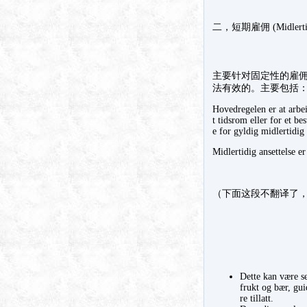
二，短期雇佣 (Midlertidig
主要针对固定性的雇
法有效的。主要包括
Hovedregelen er at arbeid
t tidsrom eller for et be
e for gyldig midlertidig a
Midlertidig ansettelse er 
（下面这段不翻译了
Dette kan være se
frukt og bær, gui
re tillatt.