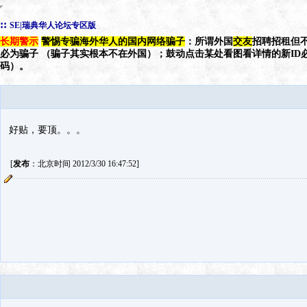
::
SE|瑞典华人论坛专区版
长期警示
警惕专骗海外华人的国内网络骗子
：所谓外国
交友
招聘招租但不
必为骗子 （骗子其实根本不在外国）；鼓动点击某处看图看详情的新ID
码）。
好贴，要顶。。。
[
发布
：北京时间 2012/3/30 16:47:52]