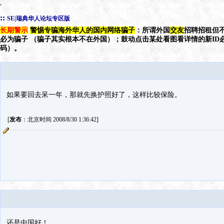
::
SE|瑞典华人论坛专区版
长期警示
警惕专骗海外华人的国内网络骗子
：所谓外国
交友
招聘招租但不
必为骗子 （骗子其实根本不在外国）；鼓动点击某处看图看详情的新ID
码）。
如果要回去呆一年，那就先换护照好了，这样比较保险。
[
发布
：北京时间 2008/8/30 1:36:42]
还是中国好！