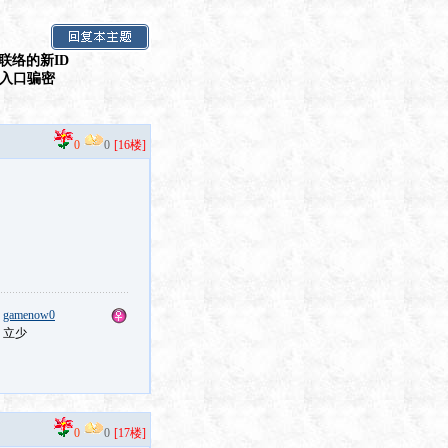
联络的新ID
假入口骗密
0
0
[16楼]
：
gamenow0
：立少
0
0
[17楼]