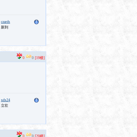
：
czards
：新到
0
0
[19楼]
：
xdx24
：立壮
0
0
[20楼]