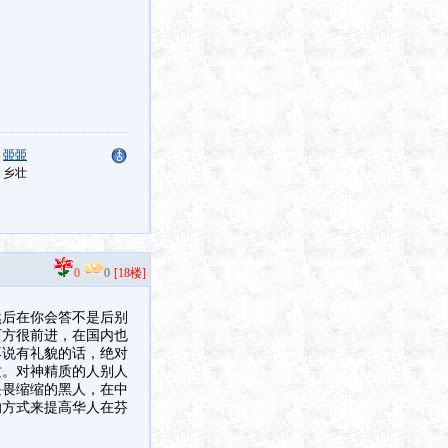
：
臦臦
：乡壮
0
0
[18楼]
然后在你会答不是后别
西方很前进，在国内也
再说有礼貌的话，绝对
质。对神精质的人别人
畏畏缩缩的黑人，在中
的方式来提高华人在芬