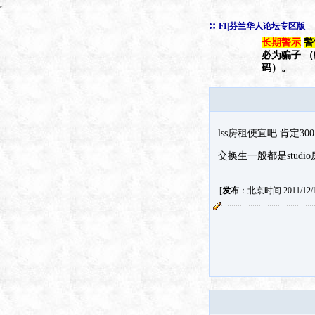
::
FI|芬兰华人论坛专区版
长期警示
警
必为骗子 
码）。
lss房租便宜吧 肯定30
交换生一般都是studi
[
发布
：北京时间 2011/12/14