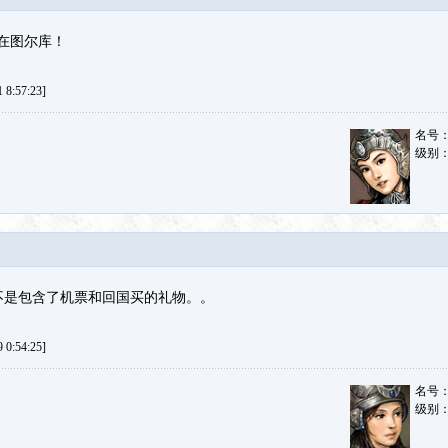
在图尔库！
8:57:23]
名号
级别
是不是包含了机票和回国买的礼物。。
0:54:25]
名号
级别