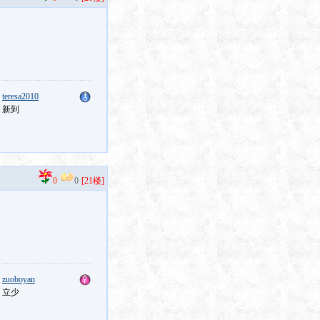
：
teresa2010
：新到
0
0
[21楼]
：
zuoboyan
：立少