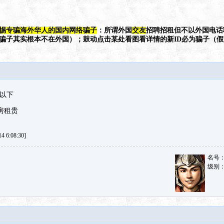
惕专骗海外华人的国内网络骗子
：所谓外国
交友
招聘招租但不以外国电话
（骗子其实根本不在外国）；鼓动点击某处看图看详情的新ID必为骗子（
0以下
o房租贵
 6:08:30]
名号
级别