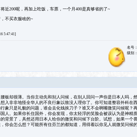
将近200呢，再加上吃饭，车票，一个月400是真够省的了~
，不买衣服啥的~
 5:47:41]
名号
级别
，腰板却很薄。当你主动先和别人问候，在别人回问一声你是日本人吗，
上想入非非地怪全华人的不良行象以致没人理你了。你可知道整容外科在
的行象只是礼貌的问题，谁会去化钱挨刀子？谁又不会咧嘴微笑问候呢？
哪国人。如果你长住国外，你会发现，你太轻浮的笑脸会被误认为是神精
你的背景了，具然还用日本人给你的微笑和问候下台阶。试想，如果一个
候，你会怎么想？可能所有住芬兰的都知道，用得着以你见人就微笑问候