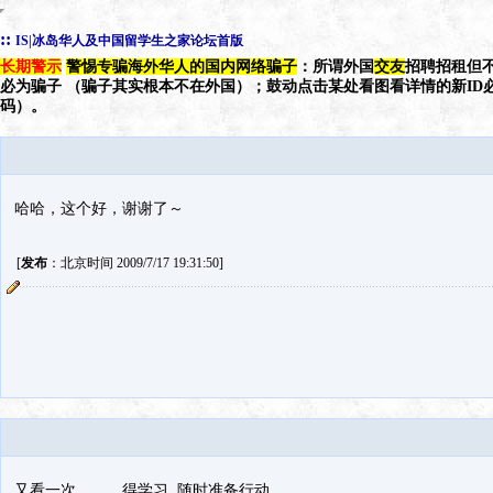
::
IS|冰岛华人及中国留学生之家论坛首版
长期警示
警惕专骗海外华人的国内网络骗子
：所谓外国
交友
招聘招租但不
必为骗子 （骗子其实根本不在外国）；鼓动点击某处看图看详情的新ID
码）。
哈哈，这个好，谢谢了～
[
发布
：北京时间 2009/7/17 19:31:50]
又看一次。。。得学习 随时准备行动。。。