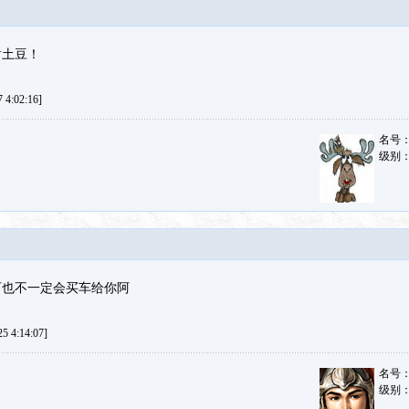
谢土豆！
4:02:16]
名号
级别
可也不一定会买车给你阿
 4:14:07]
名号
级别