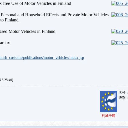
-free Use of Motor Vehicles in Finland
f Personal and Household Effects and Private Motor Vehicles
to Finland
Used Motor Vehicles in Finland
ar tax
innish_customs/publications/motor_vehicles/index.jsp
5:25:40]
名号
级别
列城子爵