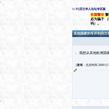
::
FI|芬兰华人论坛专区版
长期警示
警
必为骗子 
码）。
其他国家的车开到芬兰
我想从其他欧洲国家
[
发布
：北京时间 2009/11/3 