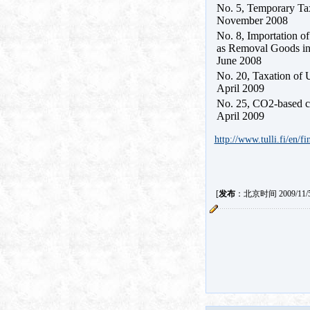
No. 5, Temporary Tax
November 2008
No. 8, Importation o
as Removal Goods in
June 2008
No. 20, Taxation of 
April 2009
No. 25, CO2-based c
April 2009
http://www.tulli.fi/en/f
[
发布
：北京时间 2009/11/5 