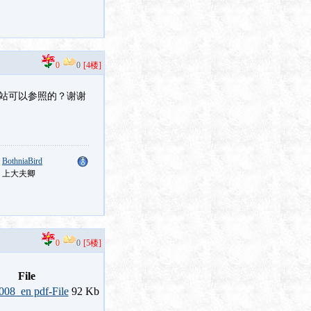
0
0
[4楼]
网站可以参照的？谢谢
：
BothniaBird
：上大夫卿
0
0
[5楼]
File
92 Kb