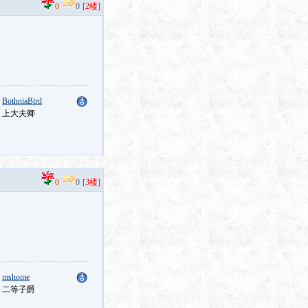
0
0
[2楼]
：
BothniaBird
：上大夫卿
0
0
[3楼]
：
mshome
：二等子爵