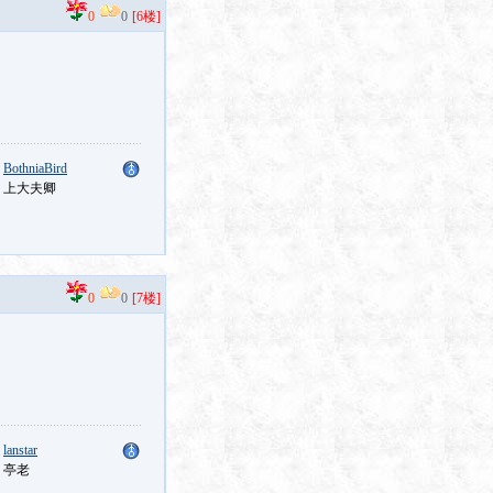
0
0
[6楼]
：
BothniaBird
：上大夫卿
0
0
[7楼]
：
lanstar
：亭老