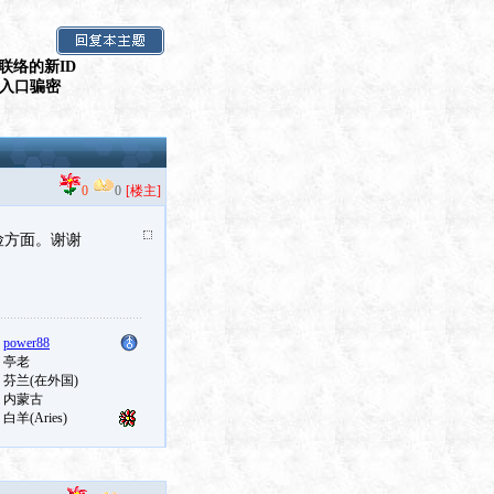
联络的新ID
假入口骗密
0
0
[楼主]
险方面。谢谢