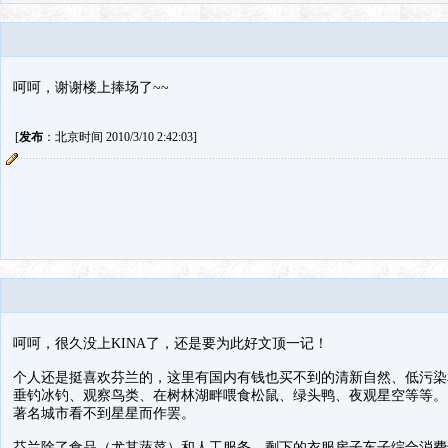
呵呵，谢谢楼上捧场了~~
[
发布
：北京时间 2010/3/10 2:42:03]
呵呵，很久没上KINA了，还是要为此好文顶一记！
个人还是挺喜欢芬兰的，这里有国内有钱也买不到的清新自然、低污染
垂钓冰钓、观察鸟类、在树林湖畔喂食松鼠、绿头鸭、夜观星空等等。
著名城市看不到星星而作罢。
芬兰除了食品（尤其蔬菜）和人工服务，剩下的衣服房子车子综合消费