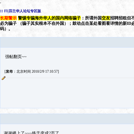
::
FI|芬兰华人论坛专区版
长期警示
警惕专骗海外华人的国内网络骗子
：所谓外国
交友
招聘招租但不
必为骗子 （骗子其实根本不在外国）；鼓动点击某处看图看详情的新ID
码）。
强帖翻页~~
[
发布
：北京时间 2010/2/9 17:10:57]
谢谢楼上了~~~终于变成2页了