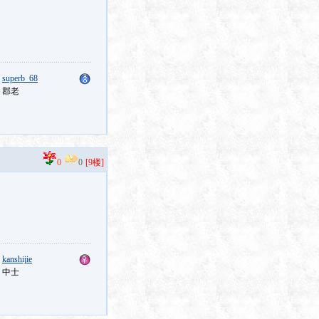
：
superb_68
：郡老
0
0
[9楼]
：
kanshijie
：中士