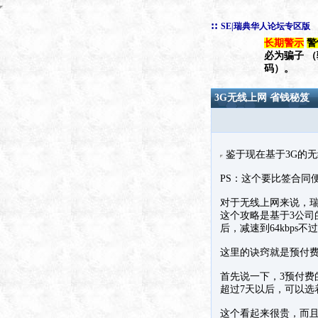
::
SE|瑞典华人论坛专区版
长期警示
警
必为骗子 
码）。
3G无线上网 省钱秘笈
鉴于现在基于3G的
PS：这个要比签合同
对于无线上网来说，
这个攻略是基于3公司
后，减速到64kbps
这里的诀窍就是预付
首先说一下，3预付费的宽
超过7天以后，可以选着一
这个看起来很贵，而且