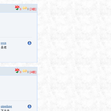
0
0
[3楼]
：
svcn
：县老
0
0
[4楼]
：
qingdong
：下大夫