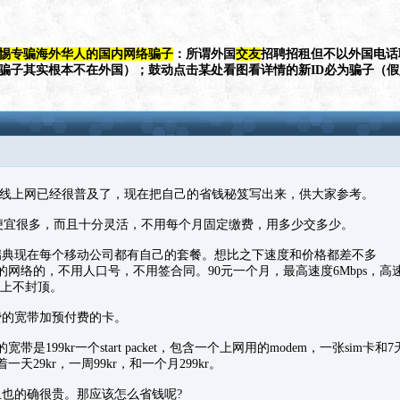
惕专骗海外华人的国内网络骗子
：所谓外国
交友
招聘招租但不以外国电话
（骗子其实根本不在外国）；鼓动点击某处看图看详情的新ID必为骗子（
无线上网已经很普及了，现在把自己的省钱秘笈写出来，供大家参考。
便宜很多，而且十分灵活，不用每个月固定缴费，用多少交多少。
瑞典现在每个移动公司都有自己的套餐。想比之下速度和价格都差不多
的网络的，不用人口号，不用签合同。90元一个月，最高速度6Mbps，高速
不过上不封顶。
费的宽带加预付费的卡。
带是199kr一个start packet，包含一个上网用的modem，一张sim卡
天29kr，一周99kr，和一个月299kr。
也的确很贵。那应该怎么省钱呢?