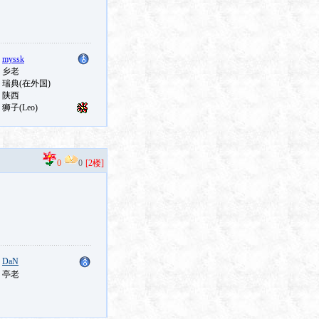
0
0
[2楼]
：
DaN
：亭老