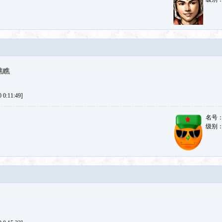
瞧瞧
0:11:49]
名号
级别