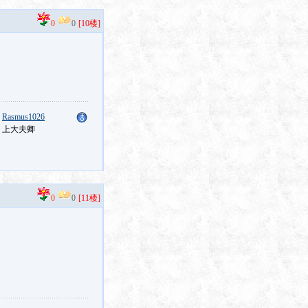
0
0
[10楼]
：
Rasmus1026
：上大夫卿
0
0
[11楼]