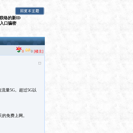
联络的新ID
假入口骗密
0
0
[楼主]
流量5G。超过5G以
和7天的免费上网。