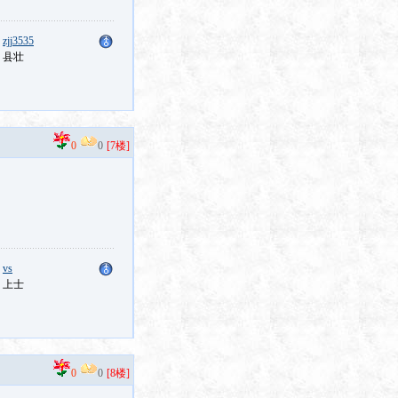
：
zjj3535
：县壮
0
0
[7楼]
：
vs
：上士
0
0
[8楼]