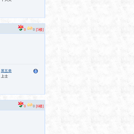
0
0
[5楼]
：
黑五类
：上士
0
0
[6楼]