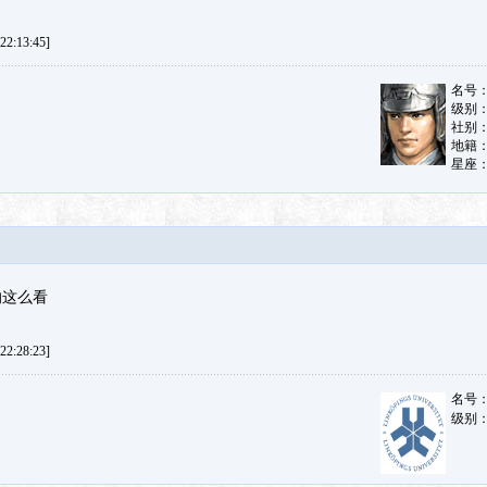
2:13:45]
的这么看
2:28:23]
名号
级别