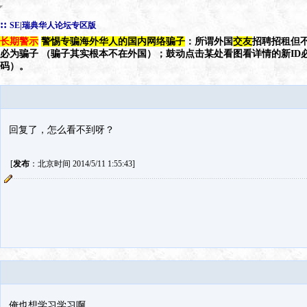
::
SE|瑞典华人论坛专区版
长期警示
警惕专骗海外华人的国内网络骗子
：所谓外国
交友
招聘招租但不
必为骗子 （骗子其实根本不在外国）；鼓动点击某处看图看详情的新ID
码）。
回复了，怎么看不到呀？
[
发布
：北京时间 2014/5/11 1:55:43]
俺也想学习学习啊