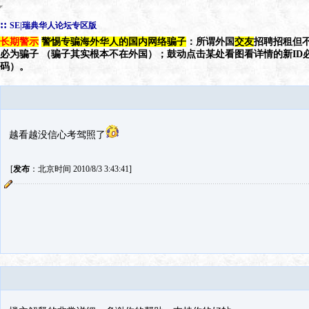
::
SE|瑞典华人论坛专区版
长期警示
警惕专骗海外华人的国内网络骗子
：所谓外国
交友
招聘招租但不
必为骗子 （骗子其实根本不在外国）；鼓动点击某处看图看详情的新ID
码）。
越看越没信心考驾照了
[
发布
：北京时间 2010/8/3 3:43:41]