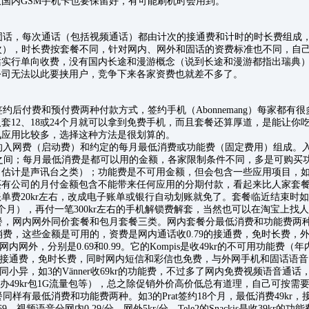
国内GSM手机卡也要保留好，有可能刷机时会用到。
话，每次通话（包括视频通话）都由计次的接通费和计时的时长费组成
9/次），时长费按套餐不同，针对网内、网外和固话的资费标准也不同，自
话实行单向收费，没有国内长途和漫游概念（说到长途和漫游都指出瑞典
公司无法以此要挟用户，竞争下来各家资费也就差不多了。
后付费和预付费两种付款方式，签约手机（Abonnemang）每家都有
套12、18或24个月就可以拿到免费手机，而且套餐还算厚道，是能让你
讯应用比较多，选择这种方法是很划算的。
入网费（启动费）和约定的每月最低消费或功能费（固定费用）组成。
00kr之间；每月最低消费是都可以用的金额，各家限制条件不同，多是可购
（估计是声讯台之类）；功能费是不可用金额，但会包含一些应用项目，
还有公司的月付金额包含不能带来任何应用的分期付款，看起来比人家套
单费20kr左右，改成电子账单或银行自动划账就免了。套餐临近结束时
个月），再付一笔300kr左右的手机解锁费解套，当然也可以在淘宝上找
网内网外同价套餐和包月套餐三类。网内套餐分最低消费和功能费两种。如Tel
最低消费，这些金额是可用的，资费是网内通话收0.79的接通费，免时长费，外
内网外，分别是0.69和0.99。它的Kompis是收49kr的不可用功能费（年
9的接通费，免时长费，同时网内短信和彩信也免费，与外网手机和固话语音、短
大同小异，如3的Vänner收69kr的功能费，不过多了网内免费视频语音通话，
可办49kr包1G流量包等），总之除促销外价高价低总有道理，自己可按需
有最低消费和功能费两种。如3的Prat签约18个月，最低消费49kr，接通费0
69，视频语音分网内0.29/分，网外5kr/分。Tele2的Snackis是收39kr的功