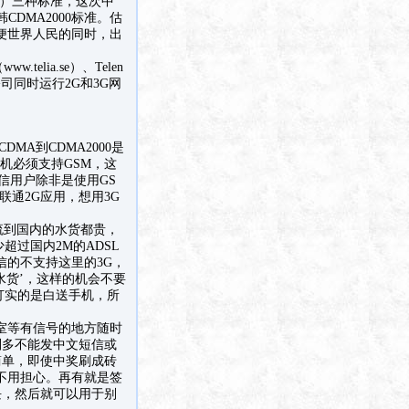
准）三种标准，这次中
DMA2000标准。估
便世界人民的同时，出
telia.se）、Telen
其他公司同时运行2G和3G网
A到CDMA2000是
机必须支持GSM，这
信用户除非是使用GS
联通2G应用，想用3G
流到国内的水货都贵，
过国内2M的ADSL
信的不支持这里的3G，
水货’，这样的机会不要
打实的是白送手机，所
公室等有信号的地方随时
则多不能发中文短信或
简单，即使中奖刷成砖
不用担心。再有就是签
块，然后就可以用于别