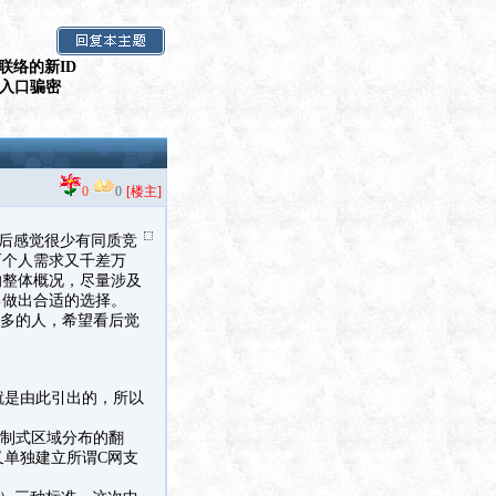
联络的新ID
假入口骗密
0
0
[楼主]
后感觉很少有同质竞
而个人需求又千差万
的整体概况，尽量涉及
己做出合适的选择。
更多的人，希望看后觉
就是由此引出的，所以
C制式区域分布的翻
又单独建立所谓C网支