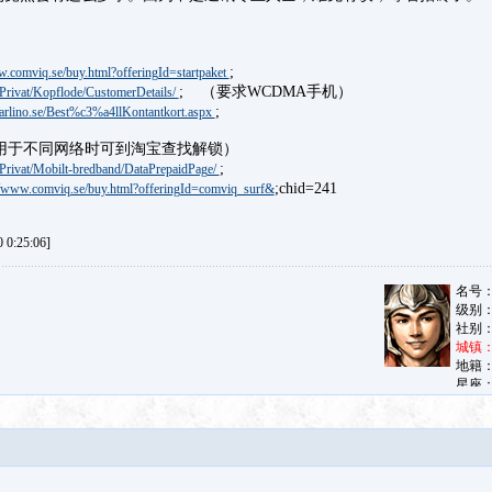
;
w.comviq.se/buy.html?offeringId=startpaket
; （要求WCDMA手机）
/Privat/Kopflode/CustomerDetails/
;
arlino.se/Best%c3%a4llKontantkort.aspx
包（用于不同网络时可到淘宝查找解锁）
;
/Privat/Mobilt-bredband/DataPrepaidPage/
;chid=241
//www.comviq.se/buy.html?offeringId=comviq_surf&
0:25:06]