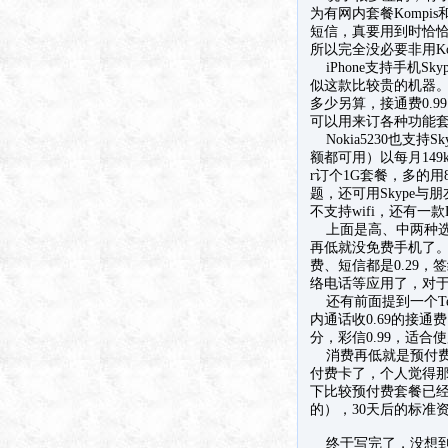
为有网内套餐Kompi
短信，真要用到时恰
所以完全没必要非用Ko
iPhone支持手机Sk
似这款比较贵的机器。以
多少另算，接通费0.99
可以用来订各种功能套餐
Nokia5230也支持
额都可用）以每月149
r订个1G套餐，多的用
题，还可用Skype与朋
不支持wifi，还有一款H
上面是高、中两种选择
再低就没免费手机了。现
费、短信都是0.29，
络电话等应用了，对
还有前面提到一个Tel
内通话收0.69的接通
分，彩信0.99，适
消费再低就是预付费
付费卡了，个人觉得
下比较预付费套餐已经
的），30天后的标准
终于写完了，没想到