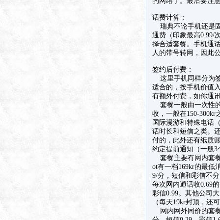
的网络了。最后要注意
话费计算：
瑞典不论手机还是固
通费（印象最高0.9
择合适套餐。手机通
人的带号转网，因此
签约后付费：
这里手机同样分为签约
适合的，按手机价值入
有额外付费，如你通
套餐一般由一次性的
收，一般在150-3
国际漫游和特殊电话
话时长和短信之类。
付的，此外还有纸质账
约定提前通知（一般3
套餐主要有网内套餐，
ot有一档169kr的
9/分，短信和彩信不分网
每次网内通话收0.6
彩信0.99。其他公司
（每天19kr封顶，还
网内网外同价的套餐同样
分，短信0.29，彩信1.