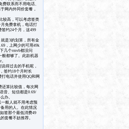
e免费联系而不用电话、
高于网内外同价套餐，
带等）比较高，可以考虑签类
4个月免费拿机，电话打
费签约24个月，这499
办法，就是3的划算，所有金
69，上网少的可用49k
下几个rmvb都没问
电话一般都够了。此款机器
r。
能说得过去的手机呢，
9，签约18个月时长
资费打电话并使用QQ和网
功能费还算比较值，每次网
音、短信都是0.69/
怎么办。
以一般人就不用考虑预
并备用的人。在此情况
如签那个最低消费49
低的套餐不妨推荐。