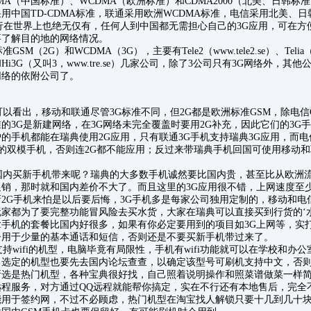
MA（中国标准）、WCDMA（欧洲标准）和CDMA2000（北美、日韩标
中国TD-CDMA标准，联通采用欧洲WCDMA标准，电信采用北美、日韩C
行在世界上也绝无仅有，任何人到中国都无需担心自己的3G应用，可在方
要了解目的地的网络情况。
2G）和WCDMA（3G），主要有Tele2（www.tele2.se）、Telia（www.
r.se）和Hi3G（又叫3，www.tre.se）几家公司，除了3公司只有3G网络外，
网络的依附公司了。
看出，移动和联通尽管3G标准不同，但2G都是欧洲标准GSM，除电信CDM
的3G是新建网络，在3G网络未完全覆盖时要用2G补充，因此它们的3G手
的手机都能在瑞典使用2G应用，只有联通3G手机支持瑞典3G应用，而电
2000的双模手机，否则连2G都不能应用；反过来带瑞典手机回国可使用移动和
内买新手机带来呢？瑞典的大多数手机诚然要比国内贵，甚至比从欧洲
销，那时就和国内差价不大了。而且这里的3G应用很不错，上网速度至少超
2G手机来怕是以后要后悔，3G手机多是每家公司独用定制的，移动和电
家都为了要完整功能冒风险去买水货，大家在瑞典可以直接买到行货的‘
手机的套餐比国内好很多，如果有你必定要用到的项目如3G上网等，实
子用于少量的基本通话和短信，否则还是不要买新手机带过来了。
wifi的机型，电脑毕竟有局限性，手机有wifi功能就可以在学校和办
，选定的机型也要先去国内论坛查查，以确定该型号可刷机支持中文，否
所选是热门机型，各种宝典很好找，自己照着说明操作和照菜谱做菜一样
程服务，对方通过QQ远程就能帮你搞定，实在不行还有本地售后，完全
能用于签约网，不过不必顾虑，热门机型在淘宝找人解锁只要十几到几十