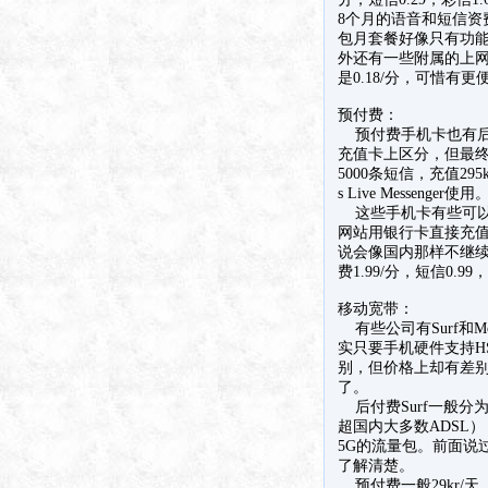
8个月的语音和短信资
包月套餐好像只有功能费一
外还有一些附属的上网、
是0.18/分，可惜有
预付费：
预付费手机卡也有后付费
充值卡上区分，但最终都
5000条短信，充值295k
s Live Messenger使用
这些手机卡有些可以
网站用银行卡直接充值
说会像国内那样不继续
费1.99/分，短信0
移动宽带：
有些公司有Surf和M
实只要手机硬件支持H
别，但价格上却有差别，大
了。
后付费Surf一般分为三
超国内大多数ADSL）；
5G的流量包。前面说
了解清楚。
预付费一般29kr/天，