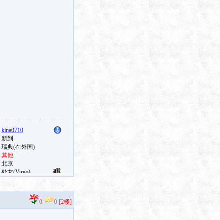
0
0
[2楼]