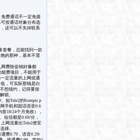
，免费通话不一定免接
己可按通话对象分布选
），还可以不失掉联系
很多套餐，总能找到一款
吃饱的那种，基本不需
入网费除促销好像都
买功能费项目，不能用于
如一定流量的上网或通
餐低，可实际那钱是白
如不想续约，记得要按
人解锁。
e2的Kompis p
网手机和固话语音0.6
内签18/24个月免收），
信都是0.69/分，
上网流量比Tele2便宜
要选择。
.79，语音0.29/
能费，接通费0.99，签约1