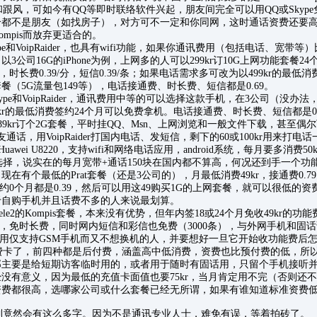
s和跟风，可如今有QQ等即时联络软件兴起，朋友间完全可以用QQ或Skyp
恰都不是朋友（如找房子），对方可不一定和你同网，这时通话资费还要
mpis而放弃更适合的。
ype和VoipRaider，也具有wifi功能，如果你通讯费用（包括电话、宽
3公司16G的iPhone为例，上网多的人可以299kr订10G上网功能套餐2
，时长费0.39/分，短信0.39/条；如果电话需求多可改为以499kr的最低消
（5G流量包149等），电话接通费、时长费、短信都是0.69。
Skype和VoipRaider，通讯费用中等的可以选择这款手机，在3公司（没
kr的最低消费签约24个月可以免费拿机。电话接通费、时长费、短信都是0.
89kr订个2G套餐，平时挂QQ、Msn、上网浏览和一般文件下载，甚至偶尔
友通话，用VoipRaider打国内电话、发短信，剩下的60或100kr用来打
uawei U8220，支持wifi和网络电话应用，android系统，每月要多消费50k
，说实在的每月宽带+通话150块在国内都不算高，何况还到手一个功
在有个最低的Prat套餐（还是3公司的），月最低消费49kr，接通费0.7
签约0个月都是0.39，然后可以用这49购买1G的上网套餐，就可以很低的
于自购手机并且话费不多的人来说最划算。
e2的Kompis套餐，本来没有优势，但年内签18或24个月免收49kr的
费，免时长费，同时网内短信和彩信也免费（3000条），与外网手机和固话语
合使用仅支持GSM手机而又不想换机的人，并要想好一旦它开始收功能费后
卡了，前四种都是后付费，涵盖高中低消费，资费也比预付费的低，所
那主要是给短期访客临时用的，或者用于随时有固话用，只留个手机接听
没有意义，因为最低的充值卡面值也要75kr，当月肯定用不完（否则还不
资费都很高，选哪家公司或什么套餐已经无所谓，如果有谁知道标准资费
竟然会有这么多字。因为不是通讯专业人士，难免有误，等着拍砖了。