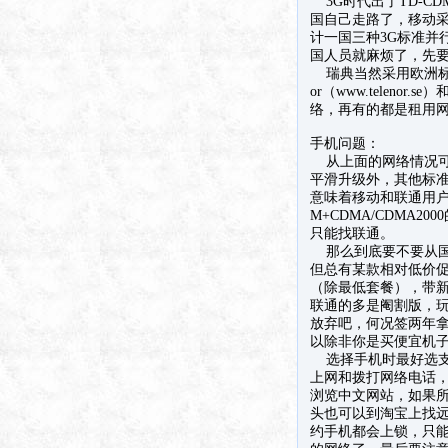
3G时代出了TD-CD
国自己走路了，移动采用
计一国三种3G标准并
国人员就麻烦了，先
瑞典当然采用欧洲标准GSM（
or（www.teleno
络，再有的都是租用
手机问题：
从上面的网络情况可以
平滑升级外，其他标准
意味着移动和联通用户
M+CDMA/CDMA
只能找联通。
那么到底要不要从国
但总有某款相对低价促
（除最低套餐），带新
联通的多是阉割版，玩
放弃吧，何况签两年拿
以除非你是买便宜机
选择手机时最好选支持
上网和拨打网络电话
浏览中文网站，如果
头也可以到淘宝上找远
约手机都会上锁，只