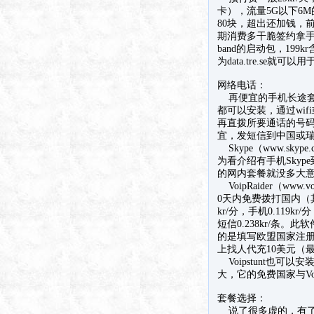
卡），流量5G以下6
80块，超出还加钱，
期消费多干脆签约拿手机
band的启动包，19
为data.tre.s
网络电话：
再便宜的手机长途套
都可以安装，通过wi
再直拨所要通话的号码
宜，发短信到中国或
Skype（www.s
为看介绍有手机Skyp
的网内套餐就没多大
VoipRaider（ww
0天内免费拨打国内（
kr/分，手机0.119k
短信0.238kr/
的是填写欧盟国家注册后
上找人代充10美元（
Voipstunt也可
大，它的免费国家与Vo
套餐选择：
说了很多虚的，有了大