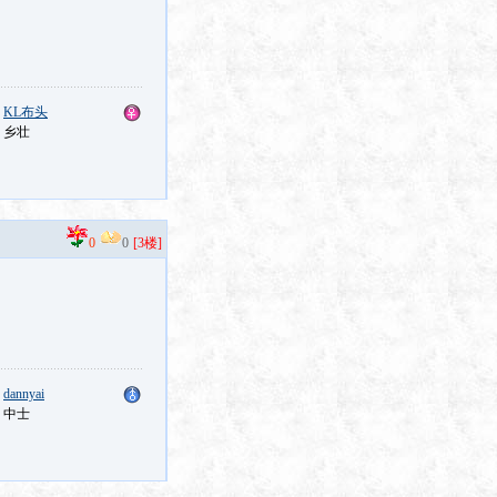
：
KL布头
：乡壮
0
0
[3楼]
：
dannyai
：中士