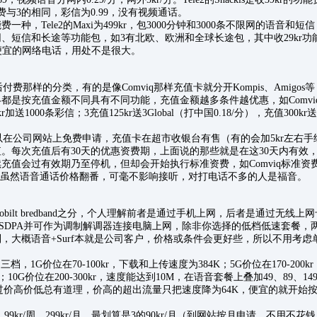
费与3的相同，彩信为0.99，没有视频通话。
种，Tele2的Maxi为499kr，包3000分钟和3000条不限网的语音和
短信和长途等功能包，如3有北欧、欧洲和全球长途包，其中收29kr功能费
更便宜的网络电话，用处不是很大。
那样的分类，有的是像Comviq那样充值卡就分开Kompis、Amigos
是按充值金额不同具有不同功能，充值金额越多条件越优惠，如Comviq的Ko
r加送1000条彩信；3充值125kr送3Global（打中国0.18/分），充值300kr送
。
在公司网站上免费申请，充值卡在超市收银台有售（有的会加5kr左右手
。每次充值后有30天的优惠资费期，上面说的那些就是在这30天内有效
充值会过有效期乃至停机，但却会开始执行标准资费，如Comviq标准资费是
.99，虽然语音通话价格翻番，可毫不影响接听，对打电话不多的人是福音。
obilt bredband之分，个人理解前者是通过手机上网，后者是通过无线
SDPA并可作为调制解调器连接电脑上网，除非你选择的低档低速套餐，
概语音+Surf本就是公司客户，价格或条件会更好些，所以不用考虑单独的Mob
档，1G价位在70-100kr，下载和上传速度为384K；5G价位在170-200
10G价位在200-300kr，速度能达到10M，在语音套餐上叠加49、89、14
过价高价低总有道理，价高的超出流量只把速度降为64K，便宜的就开始
99kr/周，299kr/月，最划算是3的90kr/月（到网站按月申请，不用不花