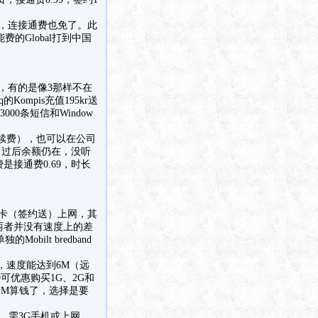
短信，连接通费也免了。此
的Global打到中国
等，有的是像3那样不在
mpis充值195kr送
3000条短信和Window
续费），也可以在公司
，过后余额仍在，没听
接通费0.69，时长
上网卡（签约送）上网，其
两者并没有速度上的差
ilt bredband
kr，速度能达到6M（远
9可优惠购买1G、2G和
按M算钱了，选择是要
钱，需3G手机或上网