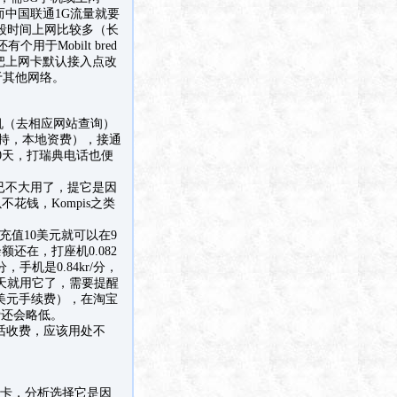
而中国联通1G流量就要
段时间上网比较多（长
Mobilt bred
包把上网卡默认接入点改
于其他网络。
机（去相应网站查询）
支持，本地资费），接通
0天，打瑞典电话也便
人已不大用了，提它是因
花钱，Kompis之类
并每充值10美元就可以在9
还在，打座机0.082
分，手机是0.84kr/分，
0天就用它了，需要提醒
6美元手续费），在淘宝
费还会略低。
电话收费，应该用处不
q卡，分析选择它是因