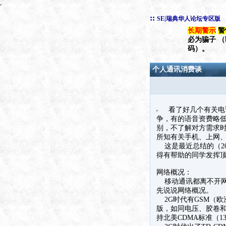
::
SE|瑞典华人论坛专区版
长期警示
警
必为骗子 
码）。
个人通讯消费谈
看了好几个有关电话
争，有的语音资费略
别，不了解对方需求
所知有关手机、上网
这是最近总结的（20
得有帮助的同学发挥
网络概况：
移动通讯都离不开网
先说说网络概况。
2G时代有GSM（欧
版，如同电压、胶卷和
持北美CDMA标准（