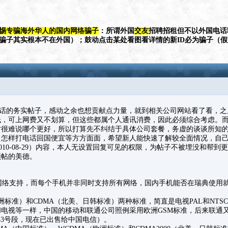
惕专骗海外华人的国内网络骗子
：所谓外国
交友
招聘招租但不以外国电话
（骗子其实根本不在外国）；鼓动点击某处看图看详情的新ID必为骗子（
的务实帖子，感动之余也想贡献点力量，就到相关公司网站看了看，之
低，可上网费又不划算，但这些都属个人通讯消费，因此必须综合考虑。
时很难说哪个更好，所以打算先不纠结于具体公司套餐，务虚的谈谈所知
、怎样打电话回国便宜等方方面面，希望新人能快速了解较全面情况，自
10-08-29）内容，本人无设置回复可见的权限，为帖子不被埋没和帮到
顶帖的美德。
络支持，而每个手机并非同时支持所有网络，国内手机能否在瑞典使用
洲标准）和CDMA（北美、日韩标准）两种标准，简直是电视PAL和NTS
电视等一样，中国的移动和联通公司照例采用欧洲GSM标准，后来联通
133号段，现在已出售给中国电信）。