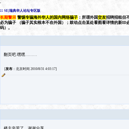
::
SE|瑞典华人论坛专区版
长期警示
警惕专骗海外华人的国内网络骗子
：所谓外国
交友
招聘招租但不
必为骗子 （骗子其实根本不在外国）；鼓动点击某处看图看详情的新ID
码）。
翻页吧.嘿嘿………
[
发布
：北京时间 2010/8/31 4:03:17]
楼主辛苦了，谢谢分享