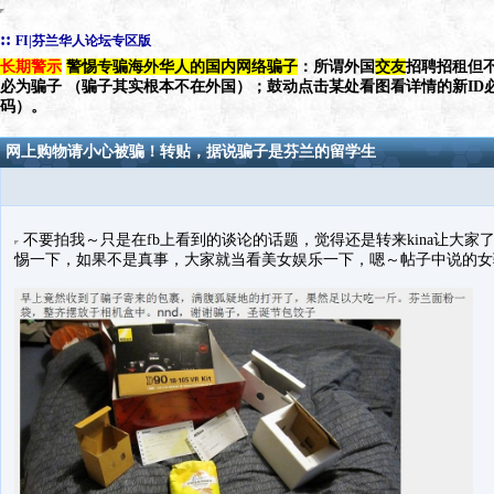
::
FI|芬兰华人论坛专区版
长期警示
警惕专骗海外华人的国内网络骗子
：所谓外国
交友
招聘招租但不
必为骗子 （骗子其实根本不在外国）；鼓动点击某处看图看详情的新ID
码）。
网上购物请小心被骗！转贴，据说骗子是芬兰的留学生
不要拍我～只是在fb上看到的谈论的话题，觉得还是转来kina让大
惕一下，如果不是真事，大家就当看美女娱乐一下，嗯～帖子中说的女