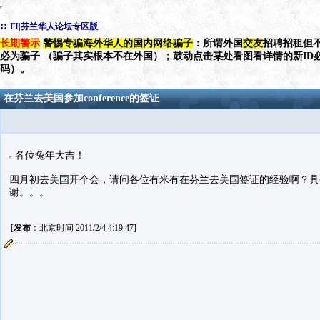
::
FI|芬兰华人论坛专区版
长期警示
警惕专骗海外华人的国内网络骗子
：所谓外国
交友
招聘招租但不
必为骗子 （骗子其实根本不在外国）；鼓动点击某处看图看详情的新ID
码）。
在芬兰去美国参加conference的签证
各位兔年大吉！
四月初去美国开个会，请问各位有米有在芬兰去美国签证的经验啊？具
谢。。。
[
发布
：北京时间 2011/2/4 4:19:47]