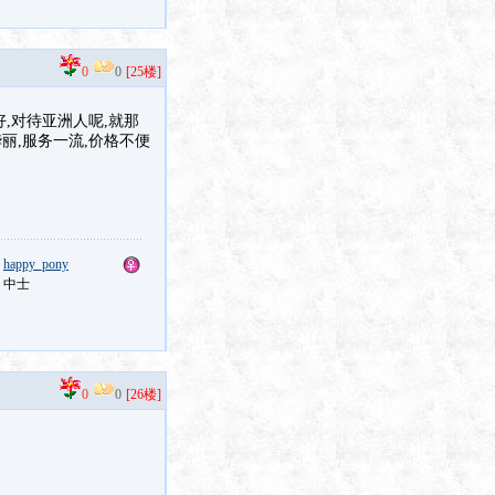
0
0
[25楼]
,对待亚洲人呢,就那
丽,服务一流,价格不便
：
happy_pony
：中士
0
0
[26楼]