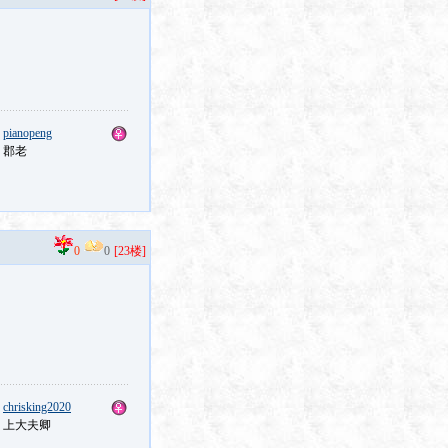
：
pianopeng
：郡老
0
0
[23楼]
：
chrisking2020
：上大夫卿