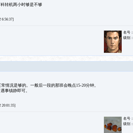
斯科转机两小时够是不够
6:56:37]
名号
级别
正常情况是够的。一般后一段的那班会晚点15-20分钟。
。遇事镇静即可。
20:01:35]
名号
级别