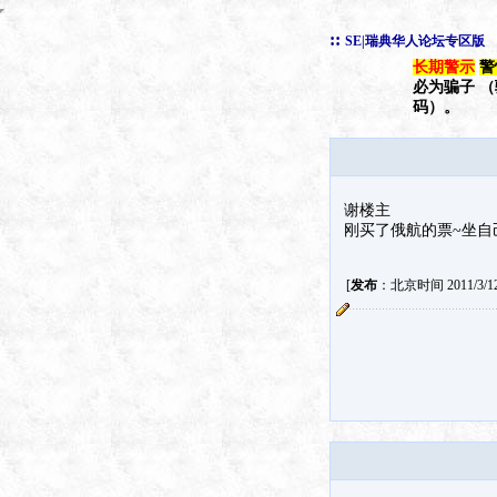
::
SE|瑞典华人论坛专区版
长期警示
警
必为骗子 
码）。
谢楼主
刚买了俄航的票~坐自
[
发布
：北京时间 2011/3/12 