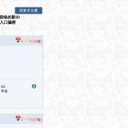
联络的新ID
假入口骗密
0
0
[16楼]
：
ark
：亭老
0
0
[17楼]