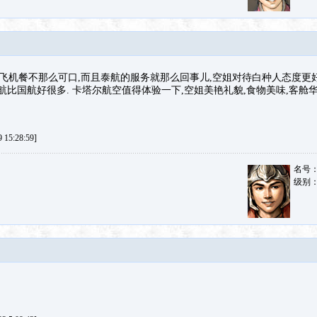
但是飞机餐不那么可口,而且泰航的服务就那么回事儿,空姐对待白种人态度更好
航比国航好很多. 卡塔尔航空值得体验一下,空姐美艳礼貌,食物美味,客舱华
15:28:59]
名号
级别