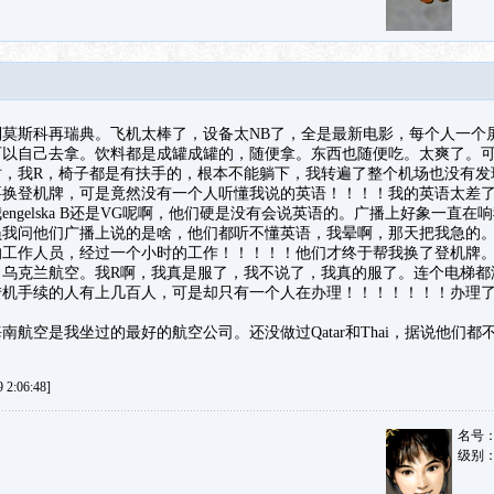
莫斯科再瑞典。飞机太棒了，设备太NB了，全是最新电影，每个人一个
可以自己去拿。饮料都是成罐成罐的，随便拿。东西也随便吃。太爽了。
时，我R，椅子都是有扶手的，根本不能躺下，我转遍了整个机场也没有
要换登机牌，可是竟然没有一个人听懂我说的英语！！！！我的英语太差了
ngelska B还是VG呢啊，他们硬是没有会说英语的。广播上好象一直在
员我问他们广播上说的是啥，他们都听不懂英语，我晕啊，那天把我急的
的工作人员，经过一个小时的工作！！！！！他们才终于帮我换了登机牌。
了乌克兰航空。我R啊，我真是服了，我不说了，我真的服了。连个电梯都
转机手续的人有上几百人，可是却只有一个人在办理！！！！！！！办理
南航空是我坐过的最好的航空公司。还没做过Qatar和Thai，据说他们都
2:06:48]
名号
级别