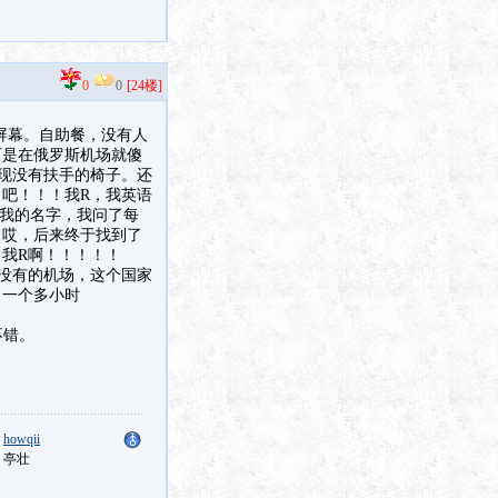
0
0
[24楼]
屏幕。自助餐，没有人
可是在俄罗斯机场就傻
发现没有扶手的椅子。还
吧！！！我R，我英语
响我的名字，我问了每
。哎，后来终于找到了
我R啊！！！！！
没有的机场，这个国家
了一个多小时
不错。
：
howqii
：亭壮