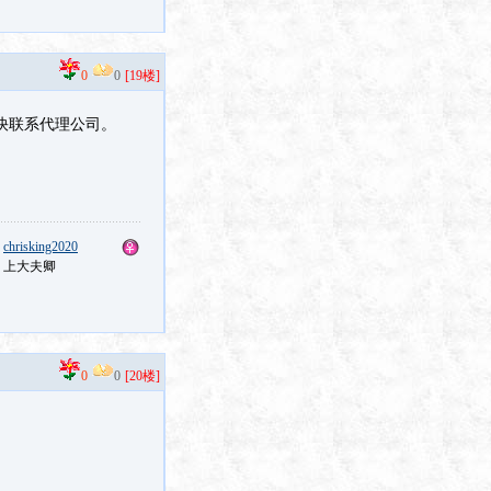
0
0
[19楼]
要尽快联系代理公司。
：
chrisking2020
：上大夫卿
0
0
[20楼]