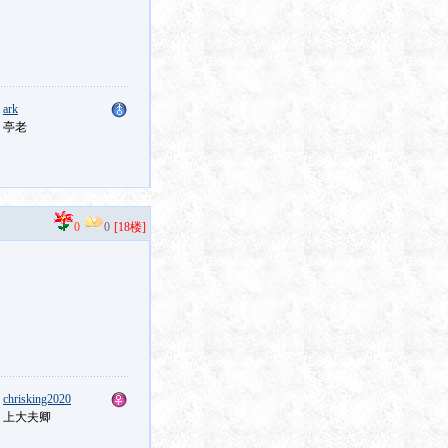
：
ark
：亭老
0
0
[18楼]
：
chrisking2020
：上大夫卿