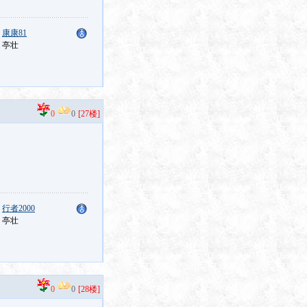
：
康康81
：亭壮
0
0
[27楼]
：
行者2000
：亭壮
0
0
[28楼]