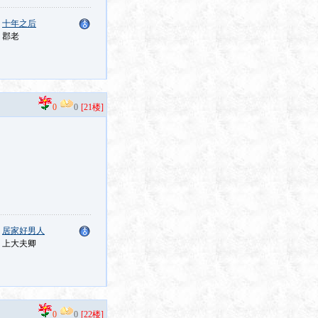
：
十年之后
：郡老
0
0
[21楼]
：
居家好男人
：上大夫卿
0
0
[22楼]