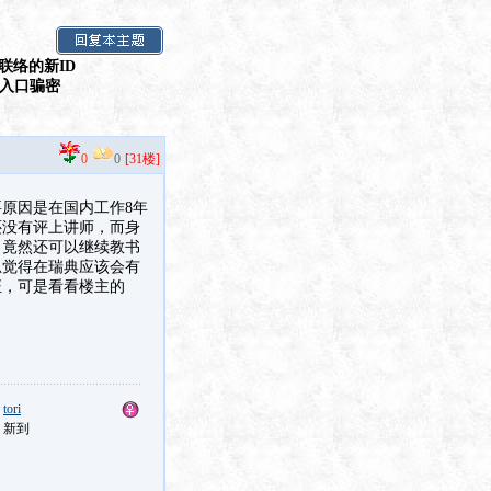
联络的新ID
假入口骗密
0
0
[31楼]
原因是在国内工作8年
还没有评上讲师，而身
，竟然还可以继续教书
总觉得在瑞典应该会有
证，可是看看楼主的
：
tori
：新到