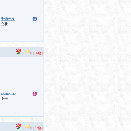
：
千钧一发
：立壮
0
0
[36楼]
：
momomao
：上士
0
0
[37楼]