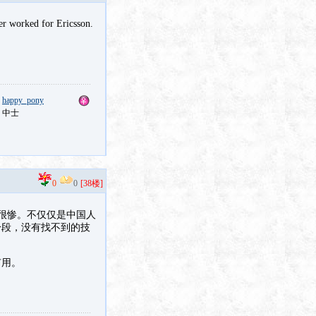
er worked for Ericsson.
：
happy_pony
：中士
0
0
[38楼]
很惨。不仅仅是中国人
身段，没有找不到的技
有用。