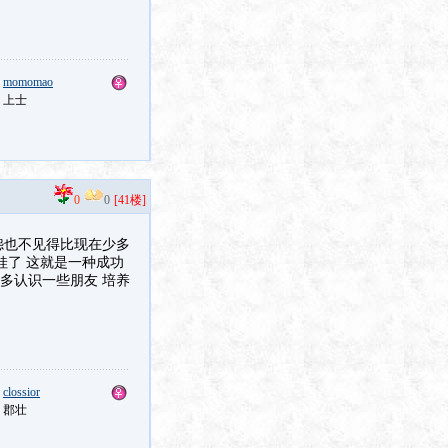
：
momomao
：上士
0
0
[41楼]
怨也不见得比现在少多
娃了 这就是一种成功
多认识一些朋友 培养
：
clossior
：郡壮