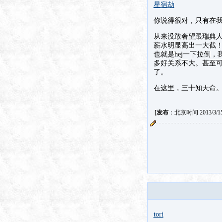
星宿劫
你说得很对，只有在
从来没敢奢望跟瑞典
薪水明显高出一大截！
也就是hej一下拉倒
多好关系不大。甚至
了。
在这里，三十知天命
[
发布
：北京时间 2013/3/15 
tori