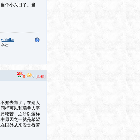
多当个小头目了。当
：
yakiniku
：亭壮
0
0
[35楼]
得不知去向了，在别人
力同样可以和瑞典人平
人肯吃苦，之所以这样
其中原因之一就是希望
说在国外从来没觉得苦