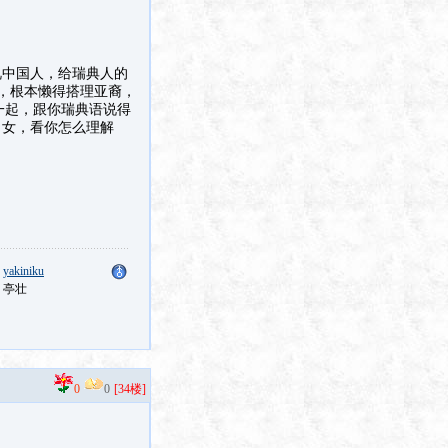
视中国人，给瑞典人的
，根本懒得搭理亚裔，
一起，跟你瑞典语说得
男女，看你怎么理解
：
yakiniku
：亭壮
0
0
[34楼]