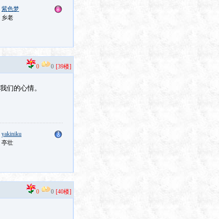
：
紫色梦
：乡老
0
0
[39楼]
了我们的心情。
：
yakiniku
：亭壮
0
0
[40楼]