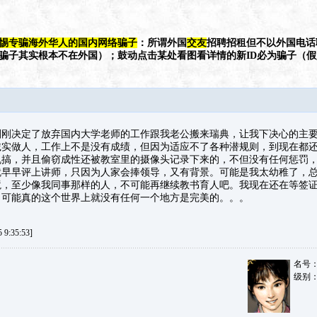
惕专骗海外华人的国内网络骗子
：所谓外国
交友
招聘招租但不以外国电话
（骗子其实根本不在外国）；鼓动点击某处看图看详情的新ID必为骗子（
刚刚决定了放弃国内大学老师的工作跟我老公搬来瑞典，让我下决心的主要
诚实做人，工作上不是没有成绩，但因为适应不了各种潜规则，到现在都
乱搞，并且偷窃成性还被教室里的摄像头记录下来的，不但没有任何惩罚
就早早评上讲师，只因为人家会捧领导，又有背景。可能是我太幼稚了，
境，至少像我同事那样的人，不可能再继续教书育人吧。我现在还在等签
。可能真的这个世界上就没有任何一个地方是完美的。。。
9:35:53]
名号
级别