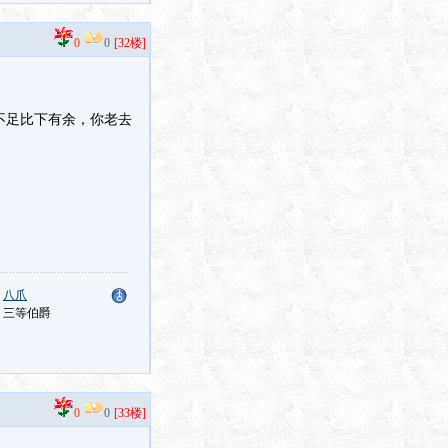
0
0
[32楼]
不足比下有余，你老去
：
八爪
：三等伯爵
0
0
[33楼]