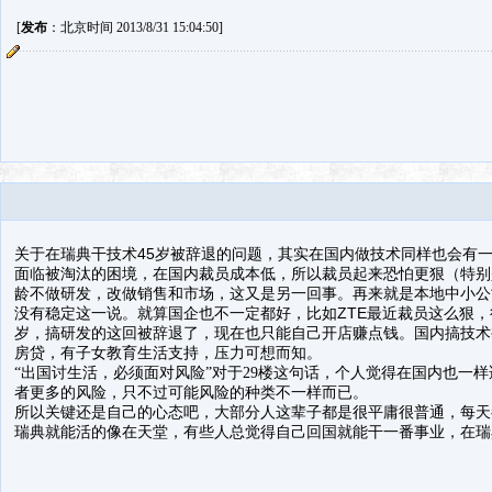
[
发布
：北京时间 2013/8/31 15:04:50]
关于在瑞典干技术45岁被辞退的
问题，其实在国内做技术同样也会有
面临被淘汰的困境，在国内裁员成本低，所以裁员
起
来恐怕更狠（特别
龄不做研发，改做销售和市场，这又是另一回事。再来就是本地中小公
企也不一定都好，比如ZTE最近裁员这么狠
没有
稳定这一说。就算国
岁，搞研发的这回被辞退了，现在也只能自己开店赚点
钱。国内搞技术
房贷，有子女教育生活支持，压力可想而知。
“出国讨生活，必须面对风险”对于29楼这句话，个人觉得在国内也一
者更多的风险，只不过可能风险的种类不一样而已。
所以关键还是自己的心态吧，大部分人这辈子都是很平庸很普通，每天
瑞典就能活的像在天堂，有些人总觉得自己回国就能干一番事业，在瑞