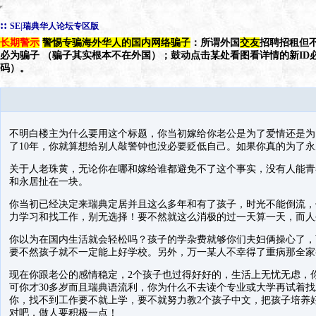
::
SE|瑞典华人论坛专区版
长期警示
警惕专骗海外华人的国内网络骗子
：所谓外国
交友
招聘招租但不
必为骗子 （骗子其实根本不在外国）；鼓动点击某处看图看详情的新ID
码）。
不明白楼主为什么要用这个标题，你当初嫁给你老公是为了爱情还是为
了10年，你就算想给别人敲警钟也没必要贬低自己。如果你真的为了
关于人老珠黄，无论你在哪和嫁给谁都避免不了这个事实，没有人能青
和永居扯在一块。
你当初已经决定来瑞典定居并且这么多年和有了孩子，时光不能倒流，
力学习和找工作，别无选择！要不然就这么消极的过一天算一天，而人
你以为在国内生活就会轻松吗？孩子的学杂费就够你们夫妇俩操心了，
要不然孩子就不一定能上好学校。另外，万一某人不幸得了重病那全家
现在你跟老公的感情稳定，2个孩子也过得好好的，生活上无忧无虑，
可你才30多岁而且瑞典语流利，你为什么不去读个专业或大学再试着
你，找不到工作要不就上学，要不就努力教2个孩子中文，把孩子培养
对吧，做人要积极一点！