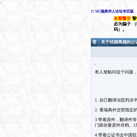
::
SE|瑞典华人论坛专区版
长期警示
警
必为骗子 
码）。
答：关于结婚离婚的公
有人发帖问这个问题
1. 自己翻译法院判决
2. 看瑞典外交部指定的律
3.带着原件，翻译件
门跟你要原件存档。1
4.带着公证书去中国