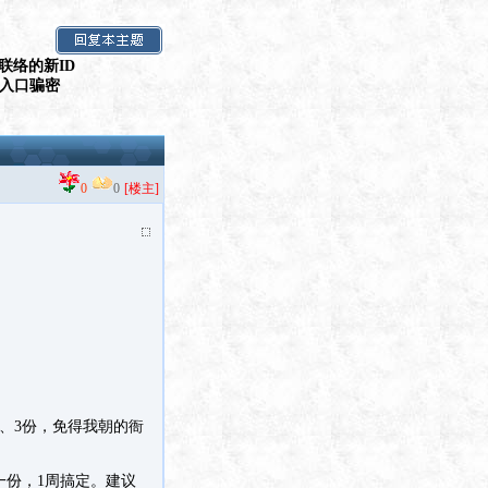
联络的新ID
假入口骗密
0
0
[楼主]
、3份，免得我朝的衙
一份，1周搞定。建议