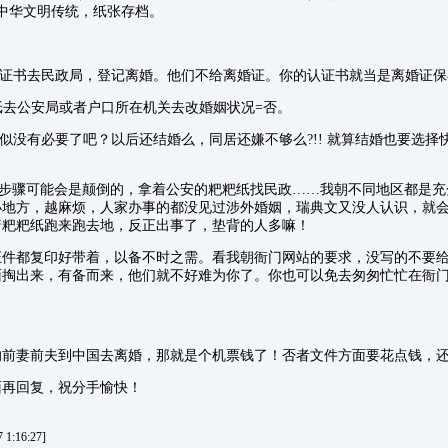
中华文明传统，纸张存档。
认证书去民政局，登记离婚。他们不给离婚证。你的认证书就当是离婚证保
粑纸去公安局或者户口所在机关去改婚姻状况=否。
貌似没有必要了吧？以后还结婚么，同居还嫌不够么?!! 就算结婚也要选
6，7步骤可能会是颠倒的，拿着公安的粑粑纸找民政……我朝不同地区都是
小地方，越麻烦，人家办事的都没见过涉外婚姻，瑞典文又没人认识，就
着粑粑纸跑来跑去地，反正出事了，垫背的人多嘛！
证件都复印好带着，以备不时之需。看我朝衙门网站的要求，没写的不要
面掏出来，有备而来，他们就不好难为你了。你也可以免去匆匆忙忙在衙
的前妻前夫到中国去离婚，那就是个机票钱了！否者文件方面要花点钱，
面再回复，祝分手愉快！
1:16:27]