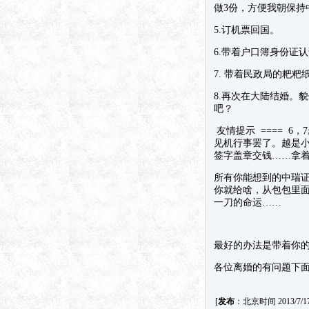
做3份，方便我朝保持
5.订机票回国。
6.带着户口簿身份证
7. 带着民政局的粑
8.再次在大陆结婚。
吧？
友情提示 ==== 
见机行事罢了。越是
签字盖章交钱……拿
所有你能想到的中瑞
你就给啥，从包包里
一刀的命运……
最好的办法是带着你
各位离婚的有问题下
[
发布
：北京时间 2013/7/17 