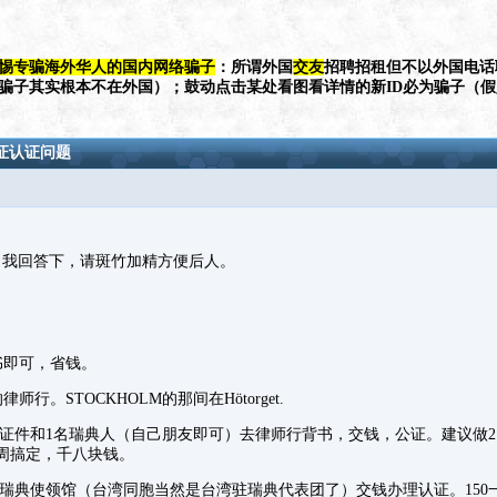
惕专骗海外华人的国内网络骗子
：所谓外国
交友
招聘招租但不以外国电话
（骗子其实根本不在外国）；鼓动点击某处看图看详情的新ID必为骗子（
证认证问题
，我回答下，请斑竹加精方便后人。
书即可，省钱。
师行。STOCKHOLM的那间在Hötorget.
等证件和1名瑞典人（自己朋友即可）去律师行背书，交钱，公证。建议做2
周搞定，千八块钱。
驻瑞典使领馆（台湾同胞当然是台湾驻瑞典代表团了）交钱办理认证。150