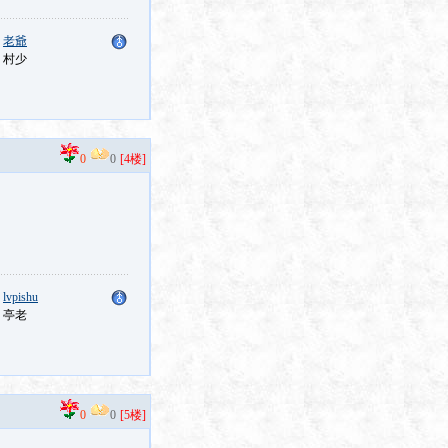
：
老爺
：村少
0
0
[4楼]
：
lvpishu
：亭老
0
0
[5楼]