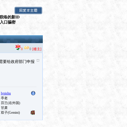
联络的新ID
假入口骗密
0
0
[楼主]
需要给政府部门申报