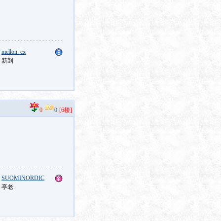
：
mellon_cx
：新到
0
0
[6楼]
：
SUOMINORDIC
：亭老