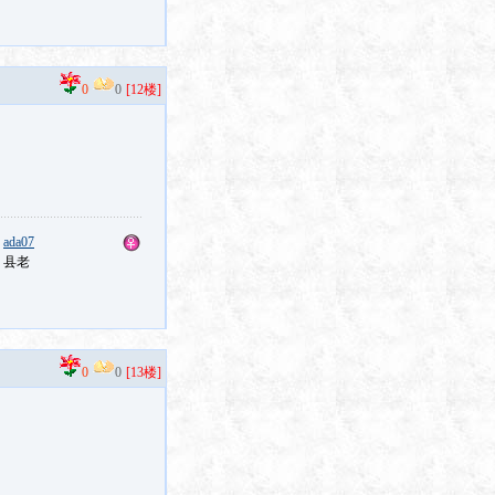
0
0
[12楼]
：
ada07
：县老
0
0
[13楼]