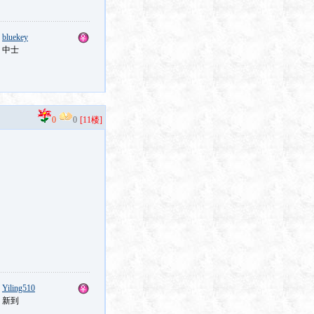
：
bluekey
：中士
0
0
[11楼]
：
Yiling510
：新到