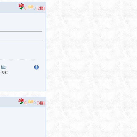
0
0
[2楼]
：
hki
：乡壮
0
0
[3楼]