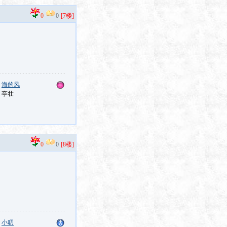
0
0
[7楼]
：
海的风
：亭壮
0
0
[8楼]
：
小叨