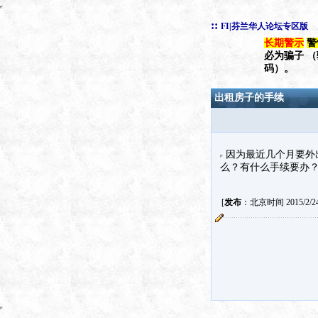
::
FI|芬兰华人论坛专区版
长期警示
警
必为骗子 
码）。
出租房子的手续
因为最近几个月要外
么？有什么手续要办
[
发布
：北京时间 2015/2/24 