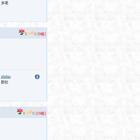
：乡老
0
0
[9楼]
：
zhidao
：郡壮
0
0
[10楼]