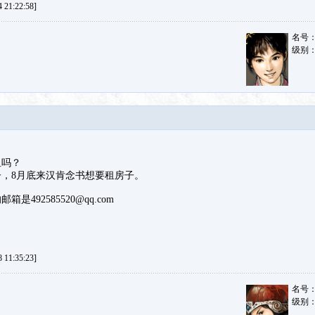
21:22:58]
名号
级别
租吗？
，8月底来汉肯念书想要租房子。
492585520@qq.com
11:35:23]
名号
级别