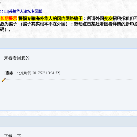
::
FI|芬兰华人论坛专区版
长期警示
警惕专骗海外华人的国内网络骗子
：所谓外国
交友
招聘招租但不
必为骗子 （骗子其实根本不在外国）；鼓动点击某处看图看详情的新ID
码）。
来看看回复的
[
发布
：北京时间 2017/7/31 3:31:52]
了解一下