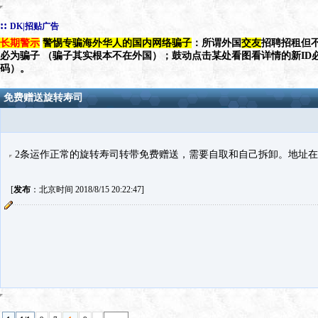
::
DK|招贴广告
长期警示
警惕专骗海外华人的国内网络骗子
：所谓外国
交友
招聘招租但不
必为骗子 （骗子其实根本不在外国）；鼓动点击某处看图看详情的新ID
码）。
免费赠送旋转寿司
2条运作正常的旋转寿司转带免费赠送，需要自取和自己拆卸。地址在Greve
[
发布
：北京时间 2018/8/15 20:22:47]