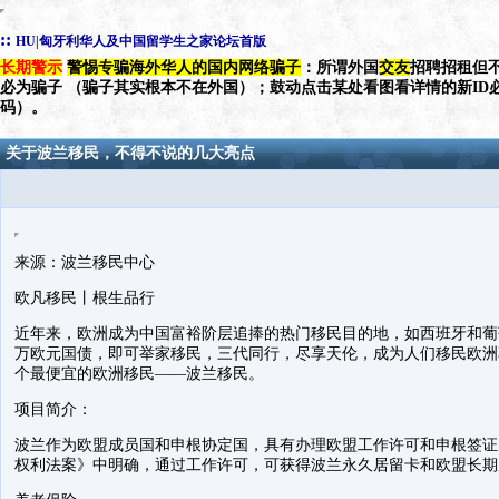
::
HU|匈牙利华人及中国留学生之家论坛首版
长期警示
警惕专骗海外华人的国内网络骗子
：所谓外国
交友
招聘招租但不
必为骗子 （骗子其实根本不在外国）；鼓动点击某处看图看详情的新ID
码）。
关于波兰移民，不得不说的几大亮点
来源：波兰移民中心
欧凡移民丨根生品行
近年来，欧洲成为中国富裕阶层追捧的热门移民目的地，如西班牙和葡萄
万欧元国债，即可举家移民，三代同行，尽享天伦，成为人们移民欧洲
个最便宜的欧洲移民——波兰移民。
项目简介：
波兰作为欧盟成员国和申根协定国，具有办理欧盟工作许可和申根签证的权
权利法案》中明确，通过工作许可，可获得波兰永久居留卡和欧盟长期