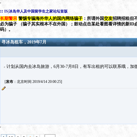
::
IS|冰岛华人及中国留学生之家论坛首版
长期警示
警惕专骗海外华人的国内网络骗子
：所谓外国
交友
招聘招租但不
必为骗子 （骗子其实根本不在外国）；鼓动点击某处看图看详情的新ID
码）。
寻冰岛租车，2019年7月
计划从国内去冰岛旅游，6月30-7月8日，有车出租的可以联系哦，加微信x
[
发布
：北京时间 2019/4/14 20:00:25]