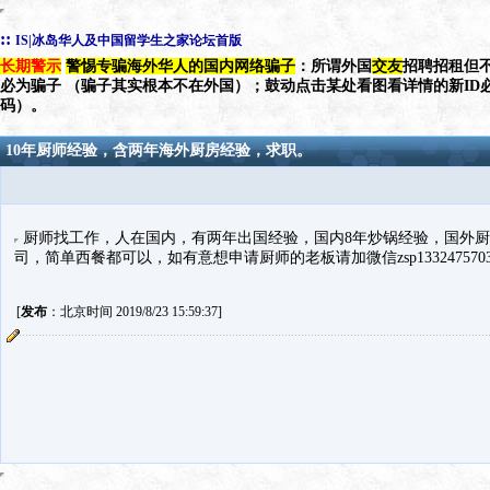
::
IS|冰岛华人及中国留学生之家论坛首版
长期警示
警惕专骗海外华人的国内网络骗子
：所谓外国
交友
招聘招租但不
必为骗子 （骗子其实根本不在外国）；鼓动点击某处看图看详情的新ID
码）。
10年厨师经验，含两年海外厨房经验，求职。
厨师找工作，人在国内，有两年出国经验，国内8年炒锅经验，国外
司，简单西餐都可以，如有意想申请厨师的老板请加微信zsp1332475703。
[
发布
：北京时间 2019/8/23 15:59:37]