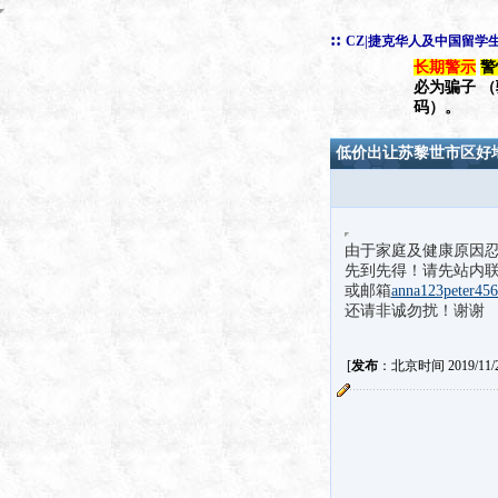
::
CZ|捷克华人及中国留学
长期警示
警
必为骗子 
码）。
低价出让苏黎世市区好
由于家庭及健康原因
先到先得！请先站内
或邮箱
anna123peter45
还请非诚勿扰！谢谢
[
发布
：北京时间 2019/11/21