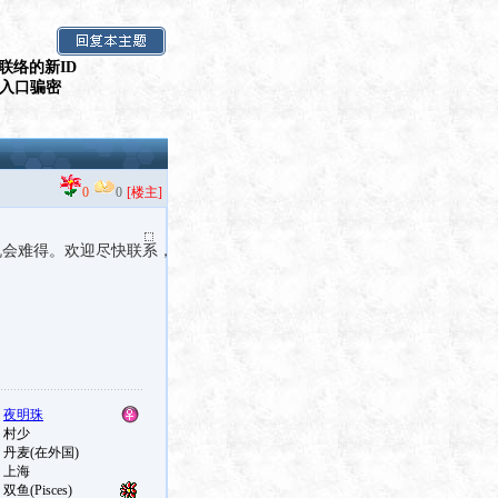
联络的新ID
假入口骗密
0
0
[楼主]
机会难得。欢迎尽快联系，