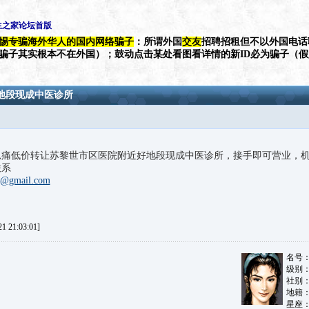
生之家论坛首版
惕专骗海外华人的国内网络骗子
：所谓外国
交友
招聘招租但不以外国电话
（骗子其实根本不在外国）；鼓动点击某处看图看详情的新ID必为骗子（
地段现成中医诊所
忍痛低价转让苏黎世市区医院附近好地段现成中医诊所，接手即可营业，
联系
6@gmail.com
 21:03:01]