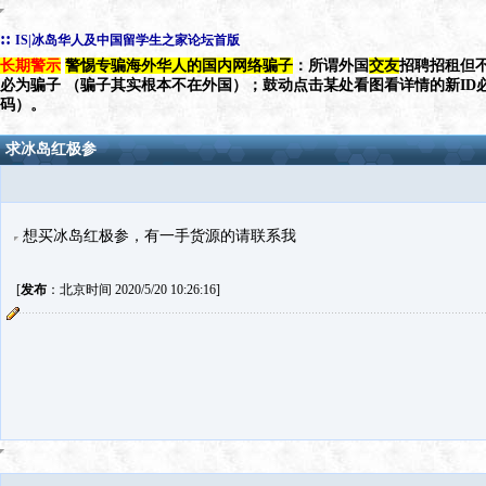
::
IS|冰岛华人及中国留学生之家论坛首版
长期警示
警惕专骗海外华人的国内网络骗子
：所谓外国
交友
招聘招租但不
必为骗子 （骗子其实根本不在外国）；鼓动点击某处看图看详情的新ID
码）。
求冰岛红极参
想买冰岛红极参，有一手货源的请联系我
[
发布
：北京时间 2020/5/20 10:26:16]