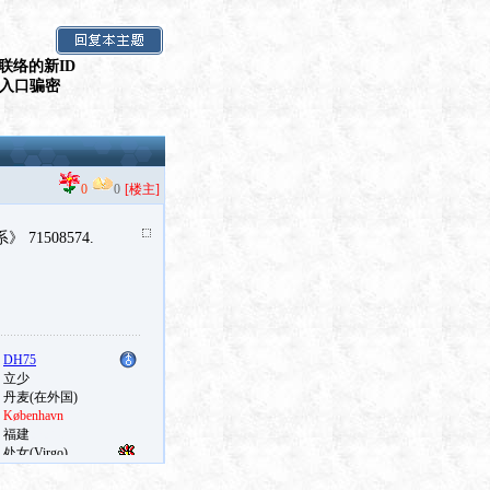
联络的新ID
假入口骗密
0
0
[楼主]
1508574.