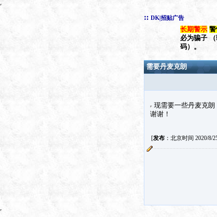
::
DK|招贴广告
长期警示
警
必为骗子 
码）。
需要丹麦克朗
现需要一些丹麦克朗，
谢谢！
[
发布
：北京时间 2020/8/25 