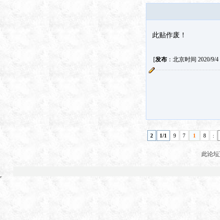
此贴作废！
[
发布
：北京时间 2020/9/4 1
2
1/1
9
7
1
8
:
此论坛