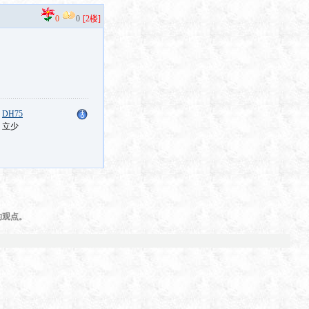
0
0
[2楼]
：
DH75
：立少
的观点。