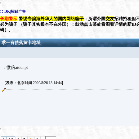
::
DK|招贴广告
长期警示
警惕专骗海外华人的国内网络骗子
：所谓外国
交友
招聘招租但不
必为骗子 （骗子其实根本不在外国）；鼓动点击某处看图看详情的新ID
码）。
求一有偿落黄卡地址
微信aidenpt
[
发布
：北京时间 2020/8/26 18:14:44]