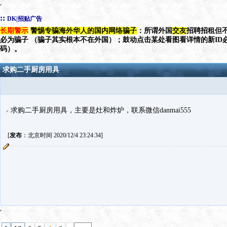
::
DK|招贴广告
长期警示
警惕专骗海外华人的国内网络骗子
：所谓外国
交友
招聘招租但不
必为骗子 （骗子其实根本不在外国）；鼓动点击某处看图看详情的新ID
码）。
求购二手厨房用具
求购二手厨房用具，主要是灶和炸炉，联系微信danmai555
[
发布
：北京时间 2020/12/4 23:24:34]