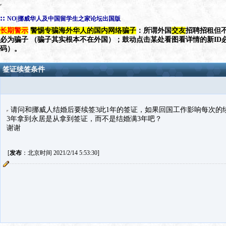
::
NO|挪威华人及中国留学生之家论坛出国版
长期警示
警惕专骗海外华人的国内网络骗子
：所谓外国
交友
招聘招租但不
必为骗子 （骗子其实根本不在外国）；鼓动点击某处看图看详情的新ID
码）。
签证续签条件
请问和挪威人结婚后要续签3此1年的签证，如果回国工作影响每次的
3年拿到永居是从拿到签证，而不是结婚满3年吧？
谢谢
[
发布
：北京时间 2021/2/14 5:53:30]