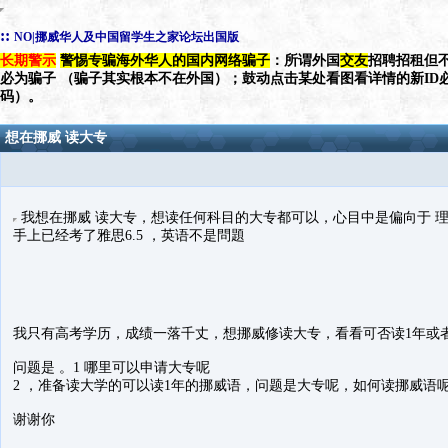
::
NO|挪威华人及中国留学生之家论坛出国版
长期警示
警惕专骗海外华人的国内网络骗子
：所谓外国
交友
招聘招租但不
必为骗子 （骗子其实根本不在外国）；鼓动点击某处看图看详情的新ID
码）。
想在挪威 读大专
我想在挪威 读大专，想读任何科目的大专都可以，心目中是偏向于 
手上已经考了雅思6.5 ，英语不是問題
我只有高考学历，成绩一落千丈，想挪威修读大专，看看可否读1年或
问题是 。1 哪里可以申请大专呢
2 ，准备读大学的可以读1年的挪威语，问题是大专呢，如何读挪威语
谢谢你