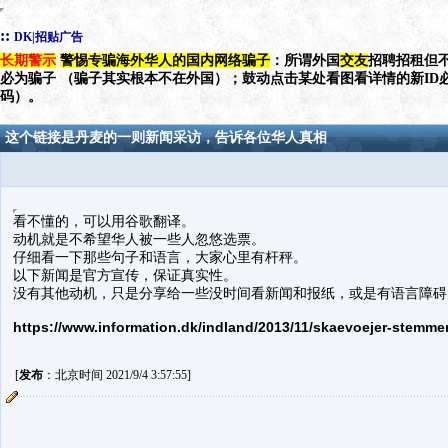
::
DK|招贴广告
长期警示
警惕专骗海外华人的国内网络骗子
：所谓外国
交友
招聘招租但不
必为骗子 （骗子其实根本不在外国）；鼓动点击某处看图看详情的新ID
码）。
这个链接是丹麦的一则新闻采访，告诉各位华人真相
看不懂的，可以用谷歌翻译。
动机就是不希望华人被一些人忽悠选票。
仔细看一下那些句子和语言，大家心里有杆秤。
以下新闻是官方宣传，保证真实性。
没有其他动机，只是分享给一些没时间看新闻和报纸，或是有语言障碍
https://www.information.dk/indland/2013/11/skaevoejer-stemme
[
发布
：北京时间 2021/9/4 3:57:55]