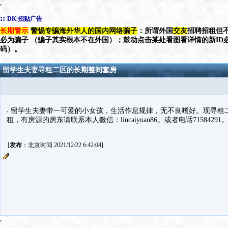
::
DK|招贴广告
长期警示
警惕专骗海外华人的国内网络骗子
：所谓外国
交友
招聘招租但不
必为骗子 （骗子其实根本不在外国）；鼓动点击某处看图看详情的新ID
码）。
留学生夫妻寻租二区的长期整间套房
留学生夫妻带一可爱的小女孩，生活作息规律，无不良嗜好。现寻租二区v
租，有房源的房东请联系本人微信：lincaiyuan86。或者电话71584291
[
发布
：北京时间 2021/12/22 6:42:04]