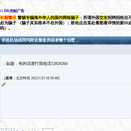
::
DK|招贴广告
长期警示
警惕专骗海外华人的国内网络骗子
：所谓外国
交友
招聘招租但不
必为骗子 （骗子其实根本不在外国）；鼓动点击某处看图看详情的新ID
码）。
求租机场或阿玛附近整套房或者整个别墅，
如题，有的话请打我电话52820260
[
发布
：北京时间 2022/1/23 16:59:40]