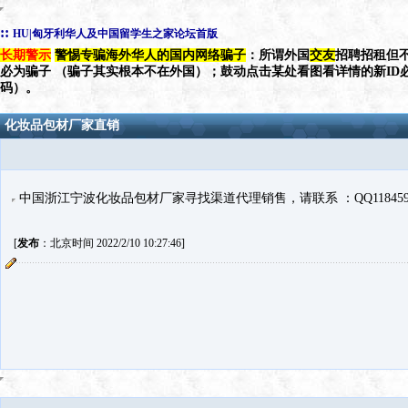
::
HU|匈牙利华人及中国留学生之家论坛首版
长期警示
警惕专骗海外华人的国内网络骗子
：所谓外国
交友
招聘招租但不
必为骗子 （骗子其实根本不在外国）；鼓动点击某处看图看详情的新ID
码）。
化妆品包材厂家直销
中国浙江宁波化妆品包材厂家寻找渠道代理销售，请联系 ：QQ1184593968 
[
发布
：北京时间 2022/2/10 10:27:46]