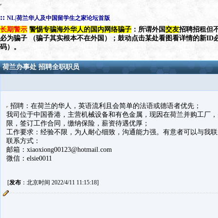
::
NL|荷兰华人及中国留学生之家论坛首版
长期警示
警惕专骗海外华人的国内网络骗子
：所谓外国
交友
招聘招租但不
必为骗子 （骗子其实根本不在外国）；鼓动点击某处看图看详情的新ID
码）。
荷兰办事处 招聘全职职员
招聘：在荷兰的华人，英语流利且会简单的法语或德语者优先；
我司位于中国香港，主营机械设备和有色金属，现因在荷兰并购工厂，
限，签订工作合同，缴纳保险，薪资待遇优厚；
工作要求：经验不限，为人耐心细致，沟通能力强。有意者可以与我联
联系方式：
邮箱：xiaoxiong00123@hotmail.com
微信：elsie0011
[
发布
：北京时间 2022/4/11 11:15:18]