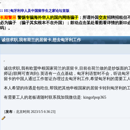
::
HU|匈牙利华人及中国留学生之家论坛首版
长期警示
警惕专骗海外华人的国内网络骗子
：所谓外国
交友
招聘招租但不
必为骗子 （骗子其实根本不在外国）；鼓动点击某处看图看详情的新ID
码）。
诚信求职,我有荷兰的居留卡,想去匈牙利工作
诚信求职,我有欧盟申根国家荷兰的居留卡,目前在荷兰做的是炒饭面的工
师证(联网可查询到).英语有一点点基础，匈牙利语暂时不会，听说匈
留卡的中国人通过工作签证办理过去匈牙利工作,希望匈牙利的需要工人
本人希望的待遇是包吃住,帮我把其他申根国家的居留卡转到匈牙利的
有需要工人的老板请随时联系我加我微信是: kingofpop365
[
发布
：北京时间 2023/1/5 6:36:23]