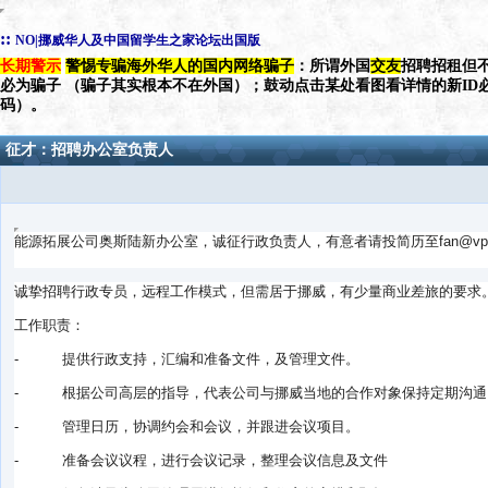
::
NO|挪威华人及中国留学生之家论坛出国版
长期警示
警惕专骗海外华人的国内网络骗子
：所谓外国
交友
招聘招租但不
必为骗子 （骗子其实根本不在外国）；鼓动点击某处看图看详情的新ID
码）。
征才：招聘办公室负责人
能源拓展公司奥斯陆新办公室，诚征行政负责人，有意者请投简历至fan@vpid
诚挚招聘行政专员，远程工作模式，但需居于挪威，
有少量商业差旅的要求
工作职责：
- 提供行政支持，汇编和准备文件，及管理文件。
- 根据公司高层的指导，
代表公司与挪威当地的合作对象保持定期沟通
- 管理日历，协调约会和会议，并跟进会议项目。
- 准备会议议程，进行会议记录，整理会议信息及文件