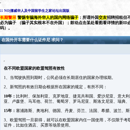
::
NO|挪威华人及中国留学生之家论坛出国版
长期警示
警惕专骗海外华人的国内网络骗子
：所谓外国
交友
招聘招租但不
必为骗子 （骗子其实根本不在外国）；鼓动点击某处看图看详情的新ID
码）。
在国外开车需要什么证件尼 求问？
在不同欧盟国家的欧盟驾照有效性
1、当驾驶执照到期时，公民必须在长期居住的国家办理续期。
2、新驾照的有效日期会根据所在国家的规定，有所不同：
10年：
比利时、保加利亚、克罗地亚、捷克共和国、爱沙尼亚、意大利
亚、卢森堡、马耳他、荷兰、葡萄牙、罗马尼亚、斯洛文尼亚、瑞典、
15年：
塞浦路斯、奥地利、德国、丹麦、芬兰、法国、希腊、波兰、斯
3、欧盟驾照一旦获得，就可以在欧盟国家内任一国使用，不仅限于考
证件，比如住酒店、买票等场景使用。