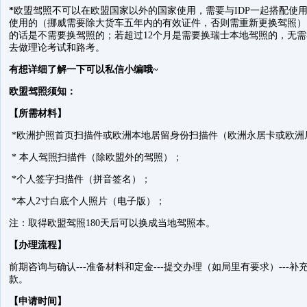
*
欧盟驾照不可以在欧盟国家以外的国家使用，需要与
IDP一起搭配
使用的
（挪威需要除大货车五年内的有效证件，否则需重新更换驾照）
的话是不需要换驾照的；若超过12个月是需要换瑞士本地驾照的，无
去做理论考试和路考。
有想详细了解一下可以私信小编哦
~
欧盟驾照须知：
【所需材料】
*
欧洲护照首页扫描件或欧洲本地居留身份扫描件（欧洲永居卡或欧洲
*
本人驾照扫描件（除欧盟外的驾照）；
*个人签字扫描件（拼音签名）；
*本人2寸白底个人照片（电子版）；
注：取得欧盟驾照
180天后可以换成当地驾照本。
【办理流程】
前期咨询与确认
---准备材料和定金---提交办理（如局里有要求）---补
款。
【申请时间】