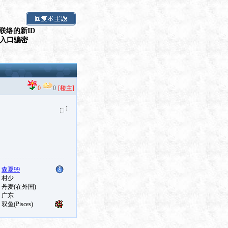
联络的新ID
假入口骗密
0
0
[楼主]