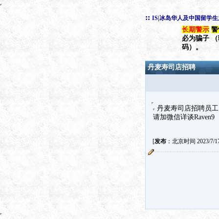
::
IS|冰岛华人及中国留学
长期警示
警
必为骗子 
码）。
丹麦寿司店招聘
丹麦寿司店招聘员工
请加微信详谈Raven9
[
发布
：北京时间 2023/7/17 