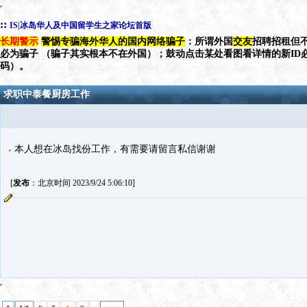
::
IS|冰岛华人及中国留学生之家论坛首版
长期警示
警惕专骗海外华人的国内网络骗子
：所谓外国
交友
招聘招租但不
必为骗子 （骗子其实根本不在外国）；鼓动点击某处看图看详情的新ID
码）。
求职中泰餐厨房工作
本人想在冰岛找份工作，有需要请留言私信谢谢
[
发布
：北京时间 2023/9/24 5:06:10]