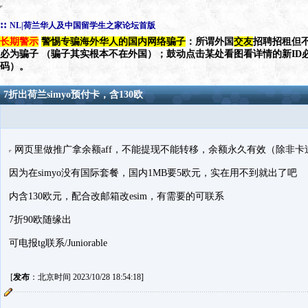
::
NL|荷兰华人及中国留学生之家论坛首版
长期警示
警惕专骗海外华人的国内网络骗子
：所谓外国
交友
招聘招租但不
必为骗子 （骗子其实根本不在外国）；鼓动点击某处看图看详情的新ID
码）。
7折出荷兰simyo预付卡，含130欧
网页里做推广拿余额aff，不能提现不能转移，余额永久有效（除非卡
因为在simyo没有国际套餐，国内1MB要5欧元，实在用不到就出了吧
内含130欧元，配合改邮箱改esim，有需要的可联系
7折90欧随缘出
可电报tg联系/Juniorable
[
发布
：北京时间 2023/10/28 18:54:18]