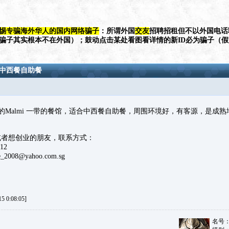
惕专骗海外华人的国内网络骗子
：所谓外国
交友
招聘招租但不以外国电话
（骗子其实根本不在外国）；鼓动点击某处看图看详情的新ID必为骗子（
合中西餐自助餐
Malmi 一带的餐馆，适合中西餐自助餐，周围环境好，有客源，是成熟地
或者想创业的朋友，联系方式：
12
e_2008@yahoo.com.sg
 0:08:05]