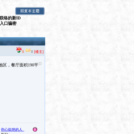
联络的新ID
假入口骗密
0
0
[楼主]
区，餐厅面积190平