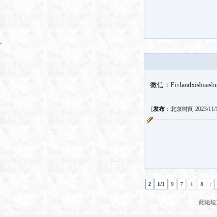
微信：Finlandxishuash
[
发布
：北京时间 2023/11/16
2
1/1
9
7
1
8
:
此论坛