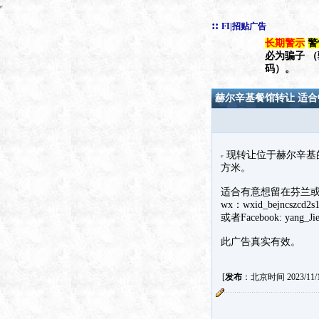
::
FI|招贴广告
长期警示
警
必为骗子 
码）。
赫尔辛基餐馆转让 适
现转让位于赫尔辛基的
方米。
适合有意想留在芬兰
wx：wxid_bejncszcd2s1
或者Facebook: yang_Ji
此广告真实有效。
[
发布
：北京时间 2023/11/15