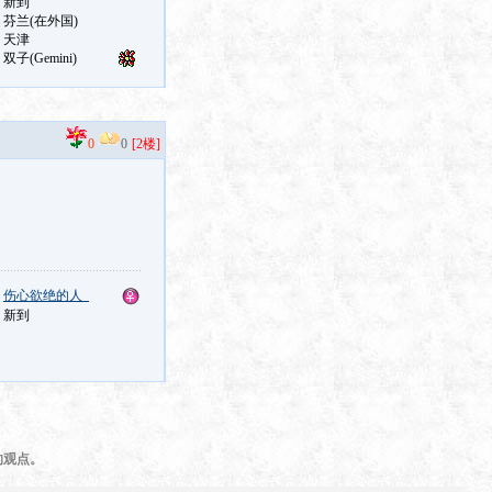
0
0
[2楼]
：
伤心欲绝的人_
：新到
的观点。