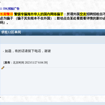
::
DK|招贴广告
长期警示
警惕专骗海外华人的国内网络骗子
：所谓外国
交友
招聘招租但不
必为骗子 （骗子其实根本不在外国）；鼓动点击某处看图看详情的新ID
码）。
求租12区单间
如题，有的话请留下电话，谢谢
[
发布
：北京时间 2023/11/27 6:04:39]