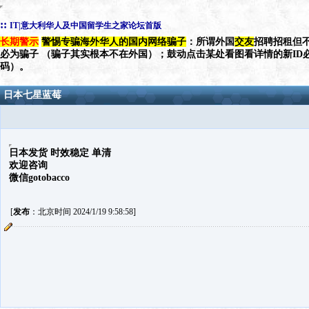
::
IT|意大利华人及中国留学生之家论坛首版
长期警示
警惕专骗海外华人的国内网络骗子
：所谓外国
交友
招聘招租但不
必为骗子 （骗子其实根本不在外国）；鼓动点击某处看图看详情的新ID
码）。
日本七星蓝莓
日本发货 时效稳定 单清
欢迎咨询
微信gotobacco
[
发布
：北京时间 2024/1/19 9:58:58]