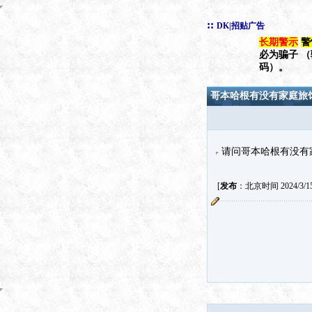
::
DK|招贴广告
长期警示
警
必为骗子 
码）。
哥本哈根有没有家庭旅
请问哥本哈根有没有
[
发布
：北京时间 2024/3/15 