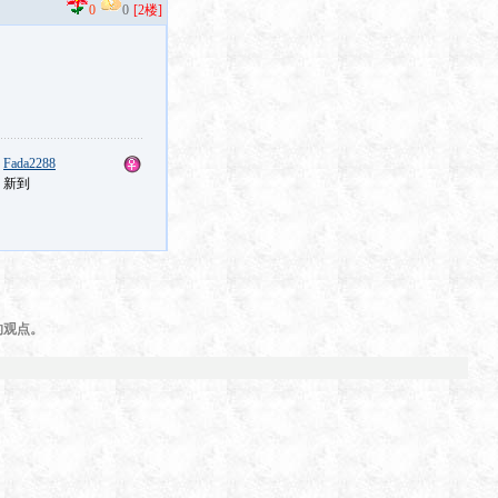
0
0
[2楼]
：
Fada2288
：新到
的观点。