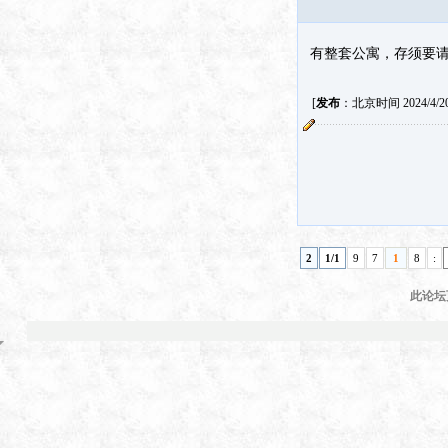
有整套公寓，存须要请来电
[
发布
：北京时间 2024/4/20 
2
1/1
9
7
1
8
:
此论坛