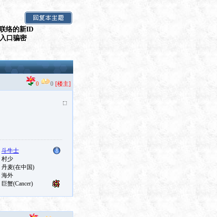
联络的新ID
假入口骗密
0
0
[楼主]