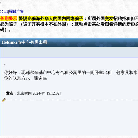
::
FI|招贴广告
长期警示
警惕专骗海外华人的国内网络骗子
：所谓外国
交友
招聘招租但不
必为骗子 （骗子其实根本不在外国）；鼓动点击某处看图看详情的新ID
码）。
Helsinki市中心有房出租
你好好，现郝尔辛基市中心有合租公寓里的一间卧室出租，包家具和水
你的联系方式，谢谢🙏
[
发布
：北京时间 2024/4/4 19:12:02]