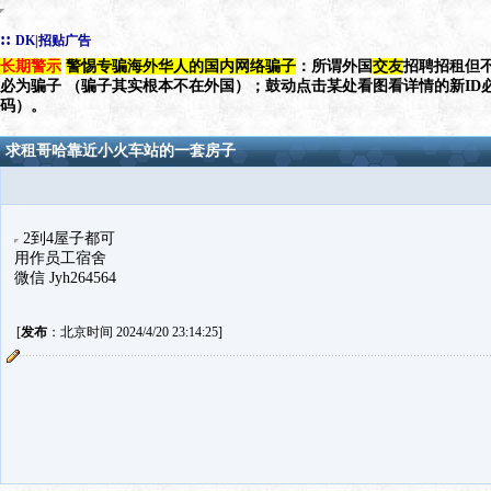
::
DK|招贴广告
长期警示
警惕专骗海外华人的国内网络骗子
：所谓外国
交友
招聘招租但不
必为骗子 （骗子其实根本不在外国）；鼓动点击某处看图看详情的新ID
码）。
求租哥哈靠近小火车站的一套房子
2到4屋子都可
用作员工宿舍
微信 Jyh264564
[
发布
：北京时间 2024/4/20 23:14:25]