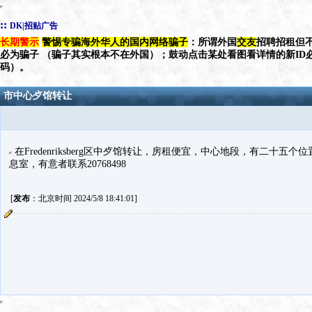
::
DK|招贴广告
长期警示
警惕专骗海外华人的国内网络骗子
：所谓外国
交友
招聘招租但不
必为骗子 （骗子其实根本不在外国）；鼓动点击某处看图看详情的新ID
码）。
市中心歺馆转让
在Fredenriksberg区中歺馆转让，房租便宜，中心地段，有二十
息室，有意者联系20768498
[
发布
：北京时间 2024/5/8 18:41:01]